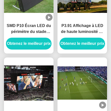
SMD P10 Écran LED du
P3.91 Affichage à LED
périmètre du stade
de haute luminosité de
sportif Panneaux
publicité de stade
Obtenez le meilleur prix
publicitaires
Obtenez le meilleur prix
Location Économie
commerciaux
d'énergie