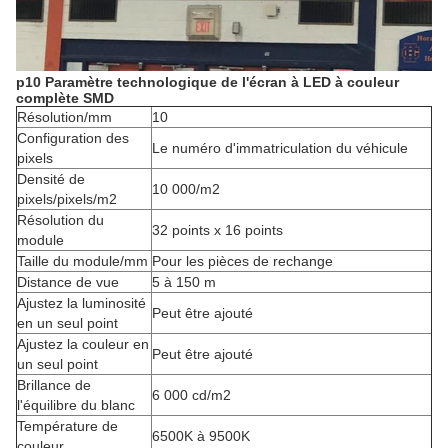
p10 Paramètre technologique de l'écran à LED à couleur
complète SMD
Résolution/mm
10
Configuration des
Le numéro d'immatriculation du véhicule
pixels
Densité de
10 000/m2
pixels/pixels/m2
Résolution du
32 points x 16 points
module
Taille du module/mm
Pour les pièces de rechange
Distance de vue
5 à 150 m
Ajustez la luminosité
Peut être ajouté
en un seul point
Ajustez la couleur en
Peut être ajouté
un seul point
Brillance de
6 000 cd/m2
l'équilibre du blanc
Température de
6500K à 9500K
couleur