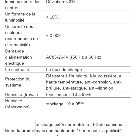
lumineux entre les
Déviation < 3%
centres
Uniformité de la
< 10%
luminosité
Uniformité des
couleurs
± 0.003
(coordonnées de
chromaticité)
Demande
d'alimentation
AC85-264V ((50 Hz à 60 Hz)
électrique
Le contraste
Le taux de change
Résistant à l'humidité, à la poussière, à
Protection du
haute température, anti-corrosion, anti-
système
brûlure, anti-statique, anti-vibration
Humidité (travail)
fonctionnant: 10 à 95%
Humidité
stockage: 10 à 95%
(réservation)
affichage extérieur mobile à LED de camions
Nom du produit
avec une hauteur de 10 mm pour la publicité