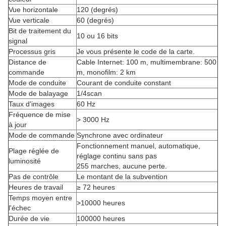
Vue horizontale
120 (degrés)
Vue verticale
60 (degrés)
Bit de traitement du
10 ou 16 bits
signal
Processus gris
Je vous présente le code de la carte.
Distance de
Cable Internet: 100 m, multimembrane: 500
commande
m, monofilm: 2 km
Mode de conduite
Courant de conduite constant
Mode de balayage
1/4scan
Taux d'images
60 Hz
Fréquence de mise
> 3000 Hz
à jour
Mode de commande
Synchrone avec ordinateur
Fonctionnement manuel, automatique,
Plage réglée de
réglage continu sans pas
luminosité
255 marches, aucune perte.
Pas de contrôle
Le montant de la subvention
Heures de travail
≥ 72 heures
Temps moyen entre
>10000 heures
l'échec
Durée de vie
100000 heures