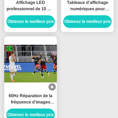
Affichage LED
Tableaux d'affichage
professionnel de 10 mm
numériques pour
Pixel Pitch Full Color
installations, indice de
Obtenez le meilleur prix
IP65 étanche au stade
Obtenez le meilleur prix
protection IP65 et
pour diffusion vidéo HD
rapport de contraste
en extérieur
élevé de 5000:1 pour
vos besoins
60Hz Réparation de la
fréquence d'images
Stade des murs vidéo
Obtenez le meilleur prix
pour les lieux de