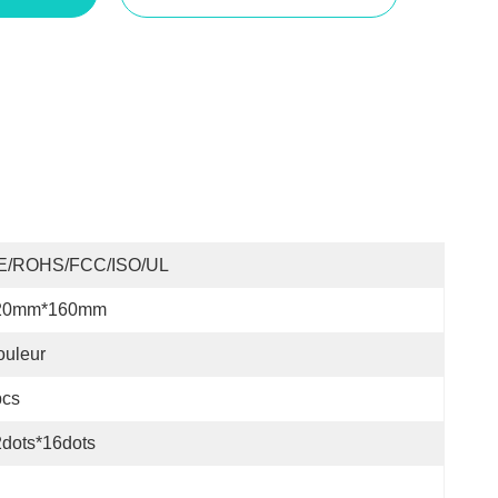
E/ROHS/FCC/ISO/UL
20mm*160mm
ouleur
pcs
dots*16dots