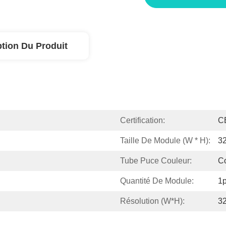
ption Du Produit
Certification:
C
Taille De Module (W * H):
3
Tube Puce Couleur:
C
Quantité De Module:
1
Résolution (W*H):
32