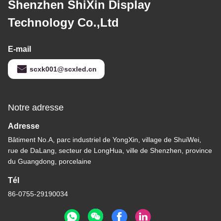
Shenzhen ShiXin Display
Technology Co.,Ltd
E-mail
scxk001@scxled.cn
Notre adresse
Adresse
Bâtiment No.A, parc industriel de YongXin, village de ShuiWei,
rue de DaLang, secteur de LongHua, ville de Shenzhen, province
du Guangdong, porcelaine
Tél
86-0755-29190034