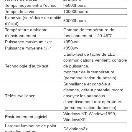
Temps moyen entre l'échec
>5000hours
Temps de la vie
100000hours
blanc vie (se réduire de moitié
50000hours
d'éclat)
Température ambiante
Gamme de température de
d'environnement
fonctionnement : -20-45℃
Puissance maximum : /㎡
<950w>
Puissance moyenne : /㎡
<350w>
L'auto-test de tache de LED,
communications vérifient, contrôle
Technologie d'auto-test
de puissance,
moniteur de la température
(personnalisation du besoin)
Surveillance et contrôle à
distance, défaut potentiel record,
Télésurveillance
envoyez les panneaux
d'avertissement aux opérateurs.
(personnalisation du besoin)
Windows NT, Windows1999,
Environnement logiciel
WindowsXP
Largeur lumineuse de point
Déviation
<3>
entre les centres