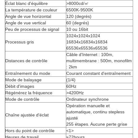
Éclat blanc d'équilibre
>8000cd/㎡
La température de couleur
6500K-9500K
Angle de vue horizontal
120 (degrés)
Angle de vue vertical
60 (degrés)
Peu de processus de signal
10 ou 16bit
1024x1024x1024
Processus gris
16834x16834x16834
65536x65536x65536
Câble d'Internet : 100m,
Distances de contrôle
multimembrane : 500m, monofilm
: 2km
Entraînement du mode
Courant constant d'entraînement
Mode de balayage
(1/4)
Débit d'images
60Hz
Régénérez la fréquence
>4200Hz
Mode de contrôle
Ordinateur synchrone
Opération manuelle et
automatique, continu stepless
Chaîne ajustée d'éclat
ajusté
255 étapes. Aucune perte grise
Hors du point de contrôle
<1>
Heures de travail
≥72hours