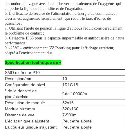
de soudure de vague avec la couche verte d'isolement de l'oxygène, qui
empêche la ligne de l'humidité et de l'oxydation.
6. L'efficacité de service de l'alimentation d'énergie de commutateur
d'écran est augmentée sensiblement, qui réduit le taux d'échec de
puissance ;
7. Utilisant l'arête de poisson la ligne d'autobus réduit considérablement
le problème de contact ;
8. Catégorie IP65 pour la capacité imperméable et antipoussière de haute
performance ;
9. -25°C – environnement 65°Cworking pour l'affichage extérieur,
adapté à l'environnement dur.
Spécification technique de ♦
SMD extérieur P10
Resolution/mm
10
Configuration de pixel
1R1G1B
² de la densité de
² de 10000/m
pixel/pixels/m
Résolution de module
32x16
Module size/mm
320x160
Distance de vue
7-500m
L'éclat unique s'ajustent
Peut être ajouté
La couleur unique s'ajustent
Peut être ajouté