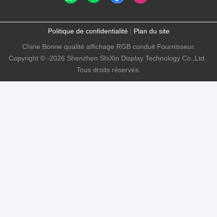
Politique de confidentialité
|
Plan du site
Chine Bonne qualité affichage RGB conduit Fournisseur.
Copyright © -2026 Shenzhen ShiXin Display Technology Co.,Ltd .
Tous droits réservés.