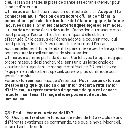
ciel, l'écran de stade, la piste de danse et l'écran extérieur pour
l'usage d'intérieur.
Utilisation
en tant que rideau en contexte de ciel :
Adoptant le
connecteur multi-fuction de structure d'U, et combiner la
conception spéciale de structure de l'étape magique, la forme
incurvée dans ±15° et les caractéristiques légères et minces.
Utilisation
comme écran de stade : L'adoption du masque mou
peut protéger l'écran effectivement quand elle obtient
effectuée. Et le dessus de l'écran adopte le coussin mou, qui
peut protéger les athlètes quand ils se heurtent l'écran
accidentellement. En attendant, la parenthèse peut être ajustée
pour assurer le meilleur angle de visualisation.
Utilisation
comme piste de danse : Cartel avec l'étape magique
propre masque de plancher, réalisant un plus large angle de
visualisation. Ajoutant le masque matériel de PC, cartel avec
l'équipement absorbant spécial, qui sera plus commode pour
sortir l'armoire.
Écran
extérieur
pour l'usage d'intérieur :
Pour l'écran extérieur
d'étape magique, quand sa diminution d'éclat à l'utilisation
d'intérieur, la représentation de gamme de gris est encore
intacte, maintenant l'image élevée posée et de couleur
lumineuse.
Q3 : Peut-il écouter la vidéo de HD ?
A3 : Oui, il peut réaliser la fonction de vidéo de HD avec plusieurs
différents systèmes de commande, tels que le nova, Mooncell,
linsn et ainsi de suite.