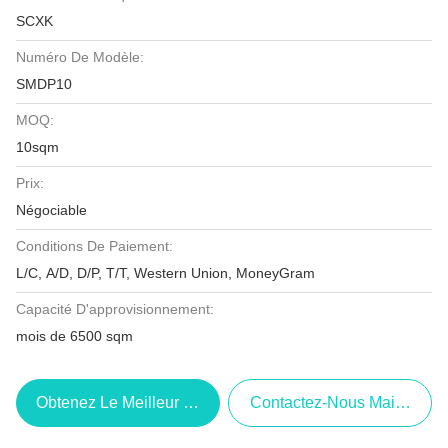
SCXK
Numéro De Modèle:
SMDP10
MOQ:
10sqm
Prix:
Négociable
Conditions De Paiement:
L/C, A/D, D/P, T/T, Western Union, MoneyGram
Capacité D'approvisionnement:
mois de 6500 sqm
Obtenez Le Meilleur Prix
Contactez-Nous Maintenant