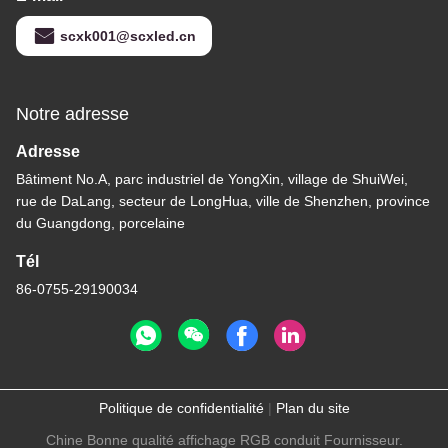
scxk001@scxled.cn
Notre adresse
Adresse
Bâtiment No.A, parc industriel de YongXin, village de ShuiWei,
rue de DaLang, secteur de LongHua, ville de Shenzhen, province
du Guangdong, porcelaine
Tél
86-0755-29190034
Politique de confidentialité
|
Plan du site
Chine Bonne qualité affichage RGB conduit Fournisseur.