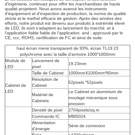
d'ingénierie, continuez pour offrir les marchandises de haute
qualité projettent. Nous avons avancé les instruments
d'équipement et d'inspection de production, la norme de qualité
stricte et le methid efficace de gestion. Après des années des
efforts, notre produit est devenu aux produits à extrémité élevé
de LED, ils sont s'adaptent au lancement du marché, et à
l'
application fiable fiable de
l'
application .and ; approuvé par le
CE, ccc, ROHS, certification de FC et ainsi de suite.
haut écran mené transparent de 93%, écran TL19.23
polychrome avec la taille d'armoire 1000*1000mm
Module de
Lancement de
19.23mm
LED
pixel
Taille de Cabinet
1000mmX1000mm*80mm
Résolution de
52pixels *52pixels
Cabinet de
Cabinet
LED
Le Cabinet en aluminium de
Matériel de
moulage mécanique sous
Cabinets
pression
Densité de pixel
2704pixels/sq.m
Commande IC
MBI5024
Alimentation
Série de connexion
d'énergie