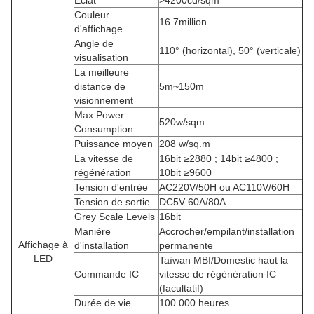
Éclat
>4200cd/sqm
Couleur
16.7million
d'affichage
Angle de
110° (horizontal), 50° (verticale)
visualisation
La meilleure
distance de
5m~150m
visionnement
Max Power
520w/sqm
Consumption
Puissance moyen
208 w/sq.m
La vitesse de
16bit ≥2880 ; 14bit ≥4800 ;
régénération
10bit ≥9600
Tension d'entrée
AC220V/50H ou AC110V/60H
Tension de sortie
DC5V 60A/80A
Grey Scale Levels
16bit
Manière
Accrocher/empilant/installation
Affichage à
d'installation
permanente
LED
Taïwan MBI/Domestic haut la
Commande IC
vitesse de régénération IC
(facultatif)
Durée de vie
100 000 heures