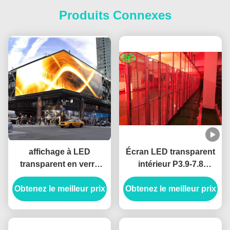
Produits Connexes
affichage à LED
Écran LED transparent
transparent en verre
intérieur P3.9-7.8
flexible de la maille
Couleur complète
Obtenez le meilleur prix
ISO2001 de rideau en
Obtenez le meilleur prix
6500cd/m2 9500K LED