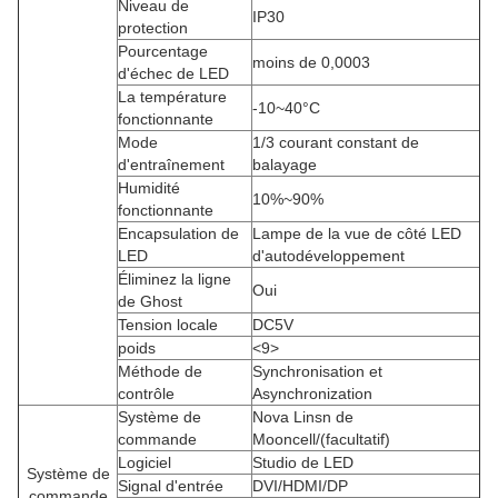
Niveau de
IP30
protection
Pourcentage
moins de 0,0003
d'échec de LED
La température
-10~40°C
fonctionnante
Mode
1/3 courant constant de
d'entraînement
balayage
Humidité
10%~90%
fonctionnante
Encapsulation de
Lampe de la vue de côté LED
LED
d'autodéveloppement
Éliminez la ligne
Oui
de Ghost
Tension locale
DC5V
poids
<9>
Méthode de
Synchronisation et
contrôle
Asynchronization
Système de
Nova Linsn de
commande
Mooncell/(facultatif)
Logiciel
Studio de LED
Système de
Signal d'entrée
DVI/HDMI/DP
commande