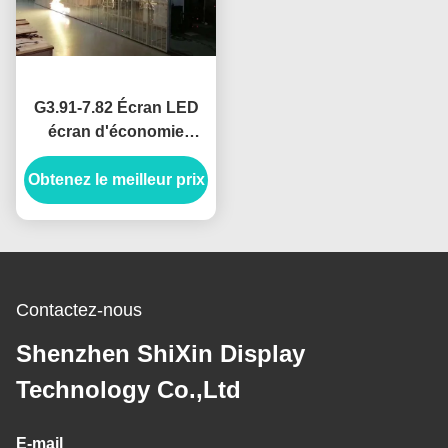
G3.91-7.82 Écran LED
écran d'économie
d'énergie à couleur
Obtenez le meilleur prix
entière à l'intérieur 500
mm X 1000 mm Boîte
Contactez-nous
Shenzhen ShiXin Display
Technology Co.,Ltd
E-mail