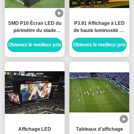
SMD P10 Écran LED du
P3.91 Affichage à LED
périmètre du stade
de haute luminosité de
sportif Panneaux
publicité de stade
Obtenez le meilleur prix
publicitaires
Obtenez le meilleur prix
Location Économie
commerciaux
d'énergie
Affichage LED
Tableaux d'affichage