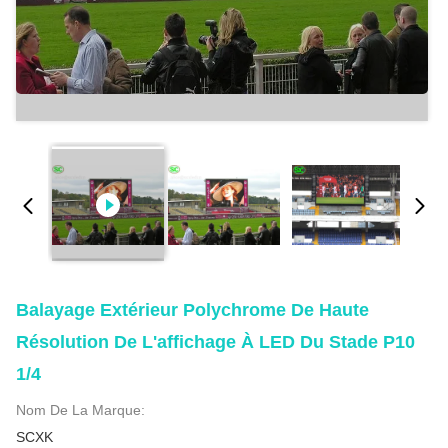
Balayage Extérieur Polychrome De Haute
Résolution De L'affichage À LED Du Stade P10
1/4
Nom De La Marque:
SCXK