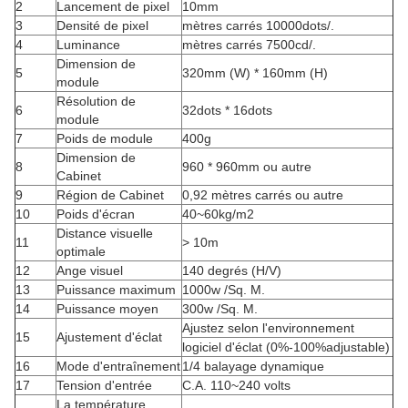
2
Lancement de pixel
10mm
3
Densité de pixel
mètres carrés 10000dots/.
4
Luminance
mètres carrés 7500cd/.
Dimension de
5
320mm (W) * 160mm (H)
module
Résolution de
6
32dots * 16dots
module
7
Poids de module
400g
Dimension de
8
960 * 960mm ou autre
Cabinet
9
Région de Cabinet
0,92 mètres carrés ou autre
10
Poids d'écran
40~60kg/m2
Distance visuelle
11
> 10m
optimale
12
Ange visuel
140 degrés (H/V)
13
Puissance maximum
1000w /Sq. M.
14
Puissance moyen
300w /Sq. M.
Ajustez selon l'environnement
15
Ajustement d'éclat
logiciel d'éclat (0%-100%adjustable)
16
Mode d'entraînement
1/4 balayage dynamique
17
Tension d'entrée
C.A. 110~240 volts
La température