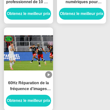
professionnel de 10 mm
numériques pour
Pixel Pitch Full Color
installations, indice de
Obtenez le meilleur prix
IP65 étanche au stade
Obtenez le meilleur prix
protection IP65 et
pour diffusion vidéo HD
rapport de contraste
en extérieur
élevé de 5000:1 pour
vos besoins
60Hz Réparation de la
fréquence d'images
Stade des murs vidéo
Obtenez le meilleur prix
pour les lieux de
divertissement