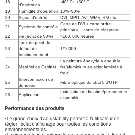
18
-40° C~ +60° C
d'opération
19
Humidité d'opération
10%~90%
20
Signal d'entrée
DVI, MPG, AVI, WMV, RM etc.
Carte de DVI + carte ordre
21
Système de contrôle
principale + carte de récepteur
22
vie (éclat de 50%)
>100, 000 heures
Taux de point de
23
défaut de
1/10000
fonctionnement
La peinture époxyde a enduit le
24
Matériel de Cabinet
fer/aluminium en acier laminés à
froid
Interconnexion de
25
Fibre optique du chat 5 d'UTP
données
Installation de location/permanente
26
Application :
disponible
Performance des produits
•Le grand choix d'adjustability permet à l'utilisateur de
régler l'éclat d'affichage pour toutes les conditions
environnementales.
•Le niveau élevé d'uniformité de couleur et d'éclat fournit