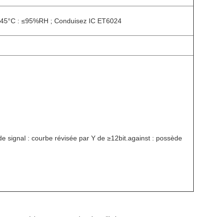
°C~+45°C : ≤95%RH ; Conduisez IC ET6024
 signal : courbe révisée par Y de ≥12bit.against : possède