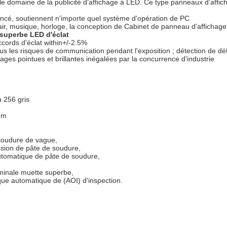
e domaine de la publicité d'affichage à LED. Ce type panneaux d'affich
ancé, soutiennent n'importe quel système d'opération de PC
air, musique, horloge, la conception de Cabinet de panneau d'affichage 
 superbe LED d'éclat
ccords d'éclat within+/-2.5%
 tous les risques de communication pendant l'exposition ; détection de d
mages pointues et brillantes inégalées par la concurrence d'industrie
 256 gris
mm
soudure de vague,
sion de pâte de soudure,
utomatique de pâte de soudure,
minale muette superbe,
ue automatique de (AOI) d'inspection.