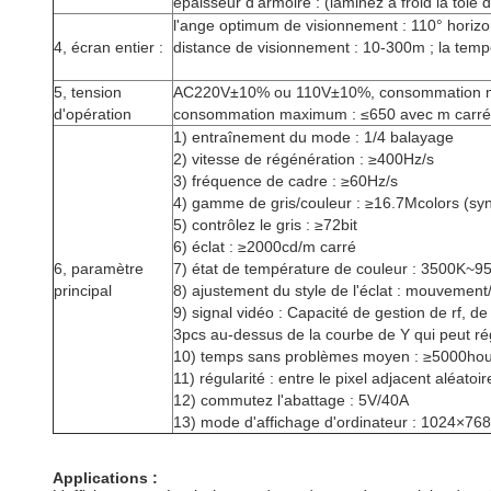
épaisseur d'armoire : (laminez à froid la tô
l'ange optimum de visionnement : 110° horizon
4, écran entier :
distance de visionnement : 10-300m ; la tem
5, tension
AC220V±10% ou 110V±10%, consommation mo
d'opération
consommation maximum : ≤650 avec m carré
1) entraînement du mode : 1/4 balayage
2) vitesse de régénération : ≥400Hz/s
3) fréquence de cadre : ≥60Hz/s
4) gamme de gris/couleur : ≥16.7Mcolors (sy
5) contrôlez le gris : ≥72bit
6) éclat : ≥2000cd/m carré
6, paramètre
7) état de température de couleur : 3500K~95
principal
8) ajustement du style de l'éclat : mouvemen
9) signal vidéo : Capacité de gestion de rf,
3pcs au-dessus de la courbe de Y qui peut ré
10) temps sans problèmes moyen : ≥5000hou
11) régularité : entre le pixel adjacent alé
12) commutez l'abattage : 5V/40A
13) mode d'affichage d'ordinateur : 1024×768
Applications :