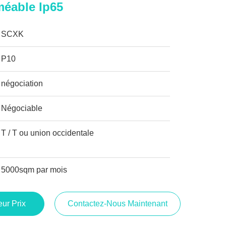
méable Ip65
SCXK
P10
négociation
Négociable
T / T ou union occidentale
5000sqm par mois
ur Prix
Contactez-Nous Maintenant