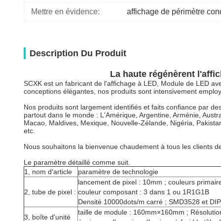
Mettre en évidence:
affichage de périmètre con
Description Du Produit
La haute régénèrent l'aff
SCXK est un fabricant de l'affichage à LED, Module de LED avec
conceptions élégantes, nos produits sont intensivement employés 
Nos produits sont largement identifiés et faits confiance par 
partout dans le monde : L'Amérique, Argentine, Arménie, Austral
Macao, Maldives, Mexique, Nouvelle-Zélande, Nigéria, Pakistan
etc.
Nous souhaitons la bienvenue chaudement à tous les clients de t
Le paramètre détaillé comme suit.
1, nom d'article
paramètre de technologie
lancement de pixel : 10mm ; couleurs primaire
2, tube de pixel :
couleur composant : 3 dans 1 ou 1R1G1B
Densité 10000dots/m carré ; SMD3528 et DI
taille de module : 160mm×160mm ; Résolutio
3, boîte d'unité