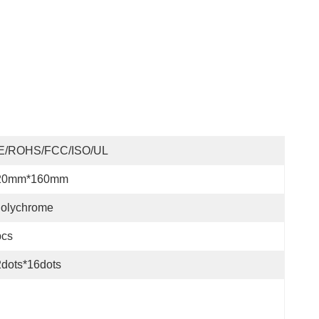
E/ROHS/FCC/ISO/UL
20mm*160mm
olychrome
pcs
dots*16dots