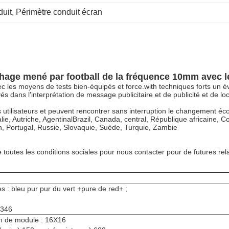
duit
, 
Périmètre conduit écran
ichage mené par football de la fréquence 10mm avec 
 les moyens de tests bien-équipés et force.with techniques forts un év
dans l'interprétation de message publicitaire et de publicité et de loca
des utilisateurs et peuvent rencontrer sans interruption le changement 
ie, Autriche, AgentinalBrazil, Canada, central, République africaine, Co
, Portugal, Russie, Slovaquie, Suède, Turquie, Zambie
outes les conditions sociales pour nous contacter pour de futures relat
s : bleu pur pur du vert +pure de red+ ;
P346
n de module : 16X16