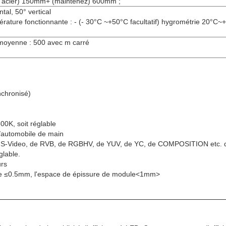
le d'acier) 150mm+ (maintenez) 600mm ;
tal, 50° vertical
pérature fonctionnante : - (- 30°C ~+50°C facultatif) hygrométrie 20
yenne : 500 avec m carré
nchronisé)
00K, soit réglable
t/automobile de main
 de S-Video, de RVB, de RGBHV, de YUV, de YC, de COMPOSITION etc. de
glable.
rs
atoire ≤0.5mm, l'espace de épissure de module<1mm>