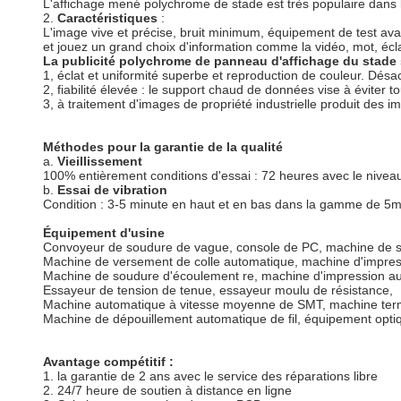
L'affichage mené polychrome de stade est très populaire dans l
2.
Caractéristiques
:
L'image vive et précise, bruit minimum, équipement de test av
et jouez un grand choix d'information comme la vidéo, mot, écl
La publicité polychrome de panneau d'affichage du stade
1, éclat et uniformité superbe et reproduction de couleur. Désa
2, fiabilité élevée : le support chaud de données vise à éviter
3, à traitement d'images de propriété industrielle produit des i
Méthodes pour la garantie de la qualité
a.
Vieillissement
100% entièrement conditions d'essai : 72 heures avec le niveau
b.
Essai de vibration
Condition : 3-5 minute en haut et en bas dans la gamme de 5
Équipement d'usine
Convoyeur de soudure de vague, console de PC, machine de 
Machine de versement de colle automatique, machine d'impres
Machine de soudure d'écoulement re, machine d'impression a
Essayeur de tension de tenue, essayeur moulu de résistance,
Machine automatique à vitesse moyenne de SMT, machine ter
Machine de dépouillement automatique de fil, équipement optiq
Avantage compétitif :
1. la garantie de 2 ans avec le service des réparations libre
2. 24/7 heure de soutien à distance en ligne