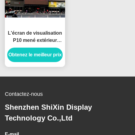
L'écran de visualisation
P10 mené extérieur
Digital économiseuse
Obtenez le meilleur prix
d'énergie LED
embarque la position
libre
Contactez-nous
Shenzhen ShiXin Display
Technology Co.,Ltd
E-mail