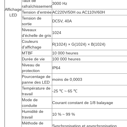
Taux de
3000 Hz
rafraîchissement
Affichage
Tension d'entrée
AC220V/50H ou AC110V/60H
LED
Tension de
DC5V, 40A
sortie
Niveaux
1024
d'échelle de gris
Couleurs
R(1024) × G(1024) × B(1024)
d'affichage
MTBF
10 000 heures
Durée de vie
100 000 heures
Niveau de
IP64
protection
Pourcentage de
moins de 0,0003
panne des LED
Température de
-25 ℃ ~ 65 ℃
travail
Mode de
Courant constant de 1/8 balayage
conduite
Humidité de
10 % ~ 99 %
travail
Méthode de
Synchronisation et asynchronisation