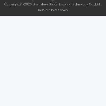
Copyright © -2026 Shenzhen ShiXin Display Technology Co.,Ltd .
Tous droits réservés.