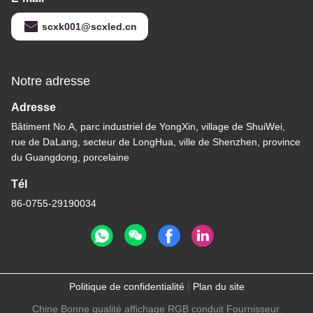
scxk001@scxled.cn
Notre adresse
Adresse
Bâtiment No.A, parc industriel de YongXin, village de ShuiWei,
rue de DaLang, secteur de LongHua, ville de Shenzhen, province
du Guangdong, porcelaine
Tél
86-0755-29190034
Politique de confidentialité
|
Plan du site
Chine Bonne qualité affichage RGB conduit Fournisseur.