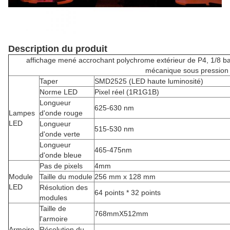
Description du produit
affichage mené accrochant polychrome extérieur de P4, 1/8 b
mécanique sous pression
Taper
SMD2525 (LED haute luminosité)
Norme LED
Pixel réel (1R1G1B)
Longueur
625-630 nm
Lampes
d'onde rouge
LED
Longueur
515-530 nm
d'onde verte
Longueur
465-475nm
d'onde bleue
Pas de pixels
4mm
Module
Taille du module
256 mm x 128 mm
LED
Résolution des
64 points * 32 points
modules
Taille de
768mmX512mm
l'armoire
Armoire
Résolution du