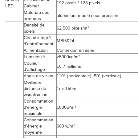
192 pixels * 128 pixels
LED
Cabinet
Matériau des
aluminium moulé sous pression
armoires
Densité de
62 500 pixels/m²
pixels
Circuit intégré
MBI5024
d'entraînement
Alimentation
Connexion en série
Luminosité
>5000cd/m²
Couleur
16,7 millions
d'affichage
Angle de vision
110° (horizontale), 50° (verticale)
Meilleure
distance de
1m~150m
visualisation
Consommation
d'énergie
1000w/m²
maximale
Consommation
d'énergie
600 w/m²
moyenne