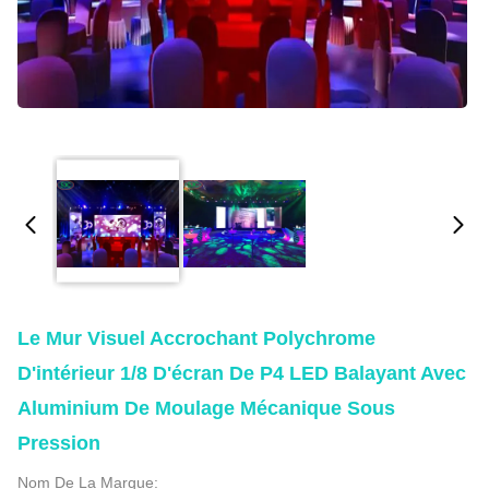
Le Mur Visuel Accrochant Polychrome
D'intérieur 1/8 D'écran De P4 LED Balayant Avec
Aluminium De Moulage Mécanique Sous
Pression
Nom De La Marque: