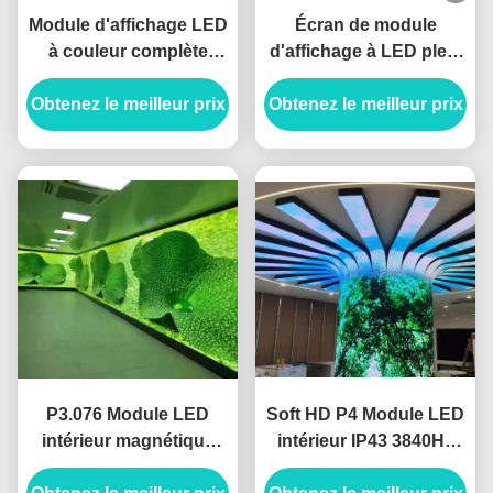
Module d'affichage LED
Écran de module
à couleur complète
d'affichage à LED plein
imperméable à l'eau
couleur extérieur P8
Obtenez le meilleur prix
pour bâtiments
Obtenez le meilleur prix
pour le centre de
extérieurs 8 mm
commandement de
SMD3535 IP65
l'autoroute de l'aéroport
P3.076 Module LED
Soft HD P4 Module LED
intérieur magnétique
intérieur IP43 3840Hz
320x160mm SMD2020
Résolution 1200Cd/M2