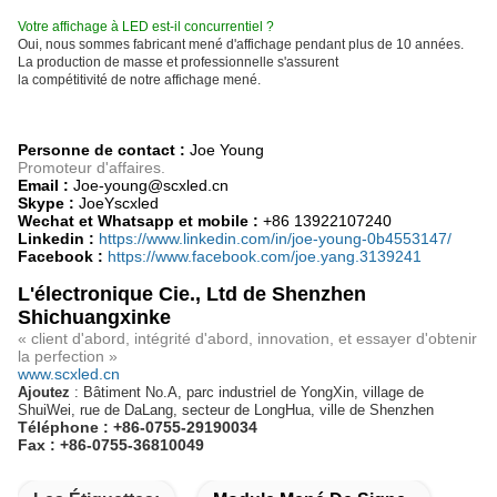
Votre affichage à LED est-il concurrentiel ?
Oui, nous sommes fabricant mené d'affichage pendant plus de 10 années.
La production de masse et professionnelle s'assurent
la compétitivité de notre affichage mené.
Personne de contact :
Joe Young
Promoteur d'affaires.
Email :
Joe-young@scxled.cn
Skype :
JoeYscxled
Wechat et Whatsapp et mobile :
+86 13922107240
Linkedin :
https://www.linkedin.com/in/joe-young-0b4553147/
Facebook :
https://www.facebook.com/joe.yang.3139241
L'électronique Cie., Ltd de Shenzhen
Shichuangxinke
« client d'abord, intégrité d'abord, innovation, et essayer d'obtenir
la perfection »
www.scxled.cn
Ajoutez
: Bâtiment No.A, parc industriel de YongXin, village de
ShuiWei, rue de DaLang, secteur de LongHua, ville de Shenzhen
Téléphone : +86-0755-29190034
Fax : +86-0755-36810049