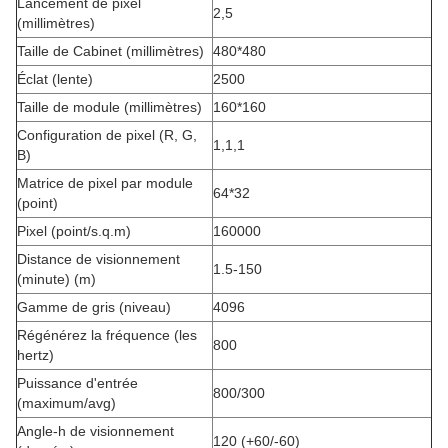
Lancement de pixel
2,5
(millimètres)
Taille de Cabinet (millimètres)
480*480
Éclat (lente)
2500
Taille de module (millimètres)
160*160
Configuration de pixel (R, G,
1,1,1
B)
Matrice de pixel par module
64*32
(point)
Pixel (point/s.q.m)
160000
Distance de visionnement
1.5-150
(minute) (m)
Gamme de gris (niveau)
4096
Régénérez la fréquence (les
800
hertz)
Puissance d'entrée
800/300
(maximum/avg)
Angle-h de visionnement
120 (+60/-60)