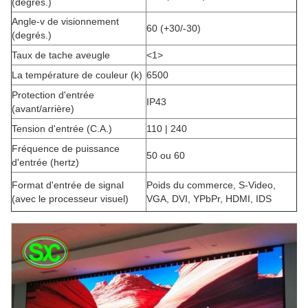
(degrés.)
Angle-v de visionnement
60 (+30/-30)
(degrés.)
Taux de tache aveugle
<1>
La température de couleur (k)
6500
Protection d'entrée
IP43
(avant/arrière)
Tension d'entrée (C.A.)
110 | 240
Fréquence de puissance
50 ou 60
d'entrée (hertz)
Format d'entrée de signal
Poids du commerce, S-Video,
(avec le processeur visuel)
VGA, DVI, YPbPr, HDMI, IDS