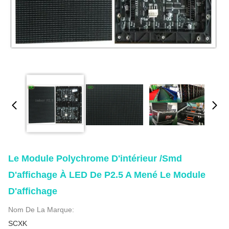
Le Module Polychrome D'intérieur /smd
D'affichage À LED De P2.5 A Mené Le Module
D'affichage
Nom De La Marque:
SCXK