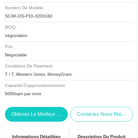
Numéro De Modèle:
SCXK-OS-P10-320X160
MOQ:
négociation
Prix:
Négociable
Conditions De Paiement:
T / T, Western Union, MoneyGram
Capacité D'approvisionnement:
5000sqm par mois
Obtenez Le Meilleur Prix
Contactez-Nous Maintenant
Informations Détaillées
Description Du Produit