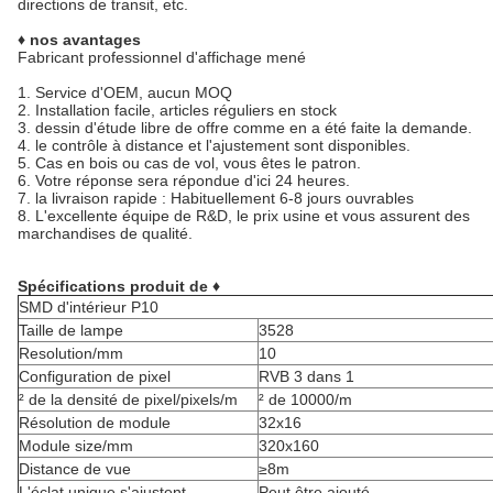
directions de transit, etc.
♦ nos avantages
Fabricant professionnel d'affichage mené
1.
Service d'OEM, aucun MOQ
2.
Installation facile, articles réguliers en stock
3. dessin d'étude libre de offre comme en a été faite la demande.
4. le contrôle à distance et l'ajustement sont disponibles.
5.
Cas en bois ou cas de vol, vous êtes le patron.
6.
Votre réponse sera répondue d'ici 24 heures.
7. la livraison rapide : Habituellement 6-8 jours ouvrables
8.
L'excellente équipe de R&D, le prix usine et vous assurent des
marchandises de qualité.
Spécifications produit de ♦
SMD d'intérieur P10
Taille de lampe
3528
Resolution/mm
10
Configuration de pixel
RVB 3 dans 1
² de la densité de pixel/pixels/m
² de 10000/m
Résolution de module
32x16
Module size/mm
320x160
Distance de vue
≥8m
L'éclat unique s'ajustent
Peut être ajouté