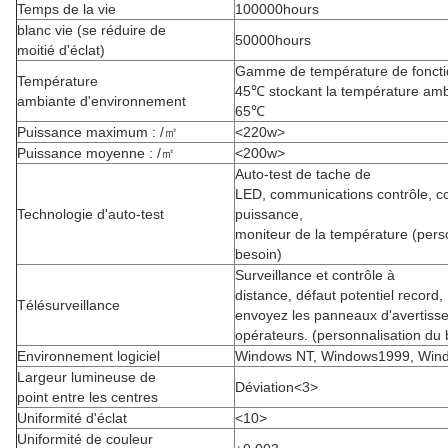
Temps de la vie
100000hours
blanc vie (se réduire de
50000hours
moitié d'éclat)
Gamme de température de foncti
Température
45℃ stockant la température ambi
ambiante d'environnement
65℃
Puissance maximum : /㎡
<220w>
Puissance moyenne : /㎡
<200w>
Auto-test de tache de
LED, communications contrôle, co
Technologie d'auto-test
puissance,
moniteur de la température (pers
besoin)
Surveillance et contrôle à
distance, défaut potentiel record,
Télésurveillance
envoyez les panneaux d'avertiss
opérateurs. (personnalisation du 
Environnement logiciel
Windows NT, Windows1999, Win
Largeur lumineuse de
Déviation<3>
point entre les centres
Uniformité d'éclat
<10>
Uniformité de couleur