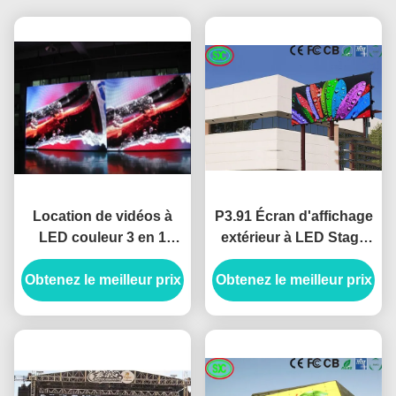
Location de vidéos à
P3.91 Écran d'affichage
LED couleur 3 en 1
extérieur à LED Stage
SMD2121 Mur vidéo à
imperméable à l'eau
LED intérieur avec 1000
Obtenez le meilleur prix
Obtenez le meilleur prix
Location d'écran
cd / m2
d'affichage à LED pour
concert