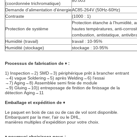
±0.003
(coordonnée trichromatique)
Demande d'alimentation d'énergie
AC85-264V (50Hz-60Hz)
Contraste
(1000 : 1)
Protection étanche à l'humidité, a
Protection de système
hautes températures, anti-corrosif
combustion, antistatique, antivibr
Humidité (travail)
travail : 10-95%
Humidité (stockage)
stockage : 10-95%
Processus de fabrication de ♦ :
1)
Inspection→2) SMD→3) périphérique prêt à brancher entrant
→4) vague Soldering→5) après Welding→6) l'essai
→7) Aging→8) Assemblée semi finie de module
→9) Gluing→10)) entreposage de finition de finissage de la
détection Aging→11
Emballage et expédition de ♦
Le paquet en bois de cas ou de cas de vol sont disponible.
Embarquant par la mer, l'air ou le DHL,
manières multiples d'expédition pour votre choix.
♦ pourquoi choisissez-nous :