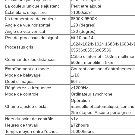
La couleur unique s'ajustent
Peut être ajouté
Éclat blanc d'équilibre
>1000cd/㎡
La température de couleur
6500K-9500K
Angle de vue horizontal
120 (degrés)
Angle de vue vertical
120 (degrés)
Peu de processus de signal
bit 10 ou 14
1024x1024x1024 16834x16834x
Processus gris
65536x65536x65536
Câble d'Internet : 100m, multime
Commandez les distances
500m, monofilm : 5km
Entraînement du mode
Courant constant d'entraînement
Mode de balayage
1/16
Débit d'images
60Hz
Régénérez la fréquence
>1200Hz
Mode de contrôle
Ordinateur synchrone
Opération
Chaîne ajustée d'éclat
manuelle et automatique, continu
255 étapes. Aucune perte grise
Hors du point de contrôle
<1>
Heures de travail
≥72hours
Temps moyen entre l'échec
>5000hours