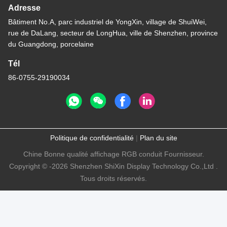
Adresse
Bâtiment No.A, parc industriel de YongXin, village de ShuiWei,
rue de DaLang, secteur de LongHua, ville de Shenzhen, province
du Guangdong, porcelaine
Tél
86-0755-29190034
Politique de confidentialité
|
Plan du site
Chine Bonne qualité affichage RGB conduit Fournisseur.
Copyright © -2026 Shenzhen ShiXin Display Technology Co.,Ltd .
Tous droits réservés.