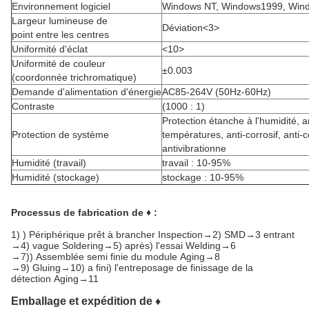
Environnement logiciel
Windows NT, Windows1999, Win
Largeur lumineuse de
Déviation<3>
point entre les centres
Uniformité d'éclat
<10>
Uniformité de couleur
±0.003
(coordonnée trichromatique)
Demande d'alimentation d'énergie
AC85-264V (50Hz-60Hz)
Contraste
(1000 : 1)
Protection étanche à l'humidité, 
Protection de système
températures, anti-corrosif, anti-
antivibrationne
Humidité (travail)
travail : 10-95%
Humidité (stockage)
stockage : 10-95%
Processus de fabrication de ♦ :
1)
) Périphérique prêt à brancher Inspection→2) SMD→3 entrant
→4) vague Soldering→5) après) l'essai Welding→6
→7)) Assemblée semi finie du module Aging→8
→9) Gluing→10) a fini) l'entreposage de finissage de la
détection Aging→11
Emballage et expédition de ♦