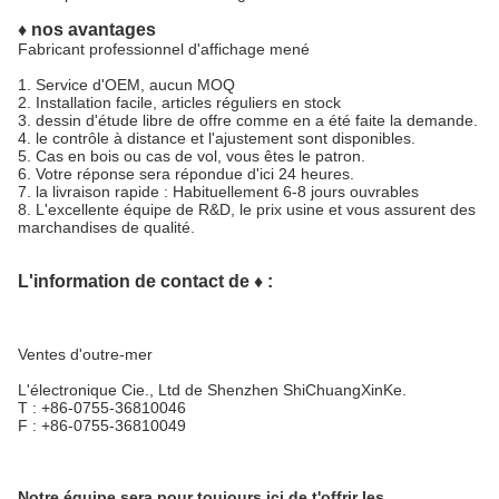
♦ nos avantages
Fabricant professionnel d'affichage mené
1.
Service d'OEM, aucun MOQ
2.
Installation facile, articles réguliers en stock
3. dessin d'étude libre de offre comme en a été faite la demande.
4. le contrôle à distance et l'ajustement sont disponibles.
5.
Cas en bois ou cas de vol, vous êtes le patron.
6.
Votre réponse sera répondue d'ici 24 heures.
7. la livraison rapide : Habituellement 6-8 jours ouvrables
8.
L'excellente équipe de R&D, le prix usine et vous assurent des
marchandises de qualité.
L'information de contact de ♦ :
Ventes d'outre-mer
L'électronique Cie., Ltd de Shenzhen ShiChuangXinKe.
T : +86-0755-36810046
F : +86-0755-36810049
Notre équipe sera pour toujours ici de t'offrir les