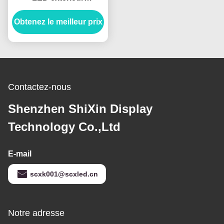
imperméable à l'eau
Obtenez le meilleur prix
monté sur mur courbe
vidéo flexible publicité
Contactez-nous
Shenzhen ShiXin Display
Technology Co.,Ltd
E-mail
scxk001@scxled.cn
Notre adresse