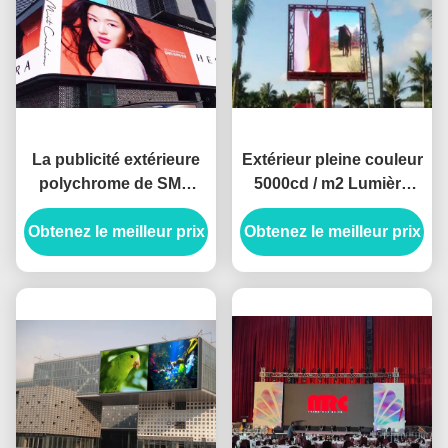
La publicité extérieure
Extérieur pleine couleur
polychrome de SMD
5000cd / m2 Lumière
P10 a mené la haute
960*960mm Cabinet
Obtenez le meilleur prix
résolution
Obtenez le meilleur prix
Taille P8 Panneau
320mm*160mm de
publicitaire LED
module d'affichage