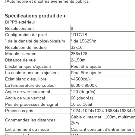
l'Automobile et d'autres événements publics.
Spécifications produit de ♦
DIPP8 extérieur
Resolution/mm
8
Configuration de pixel
1R1G1B
² de la densité de pixel/pixels/m
² de 15625/m
Résolution de module
32x16
Module size/mm
256x128
Distance de vue
2-150m
L'éclat unique s'ajustent
Peut être ajouté
La couleur unique s'ajustent
Peut être ajouté
Éclat blanc d'équilibre
>4500cd/㎡
La température de couleur
6500K-9500K
Angle de vue horizontal
120 (degrés)
Angle de vue vertical
60 (degrés)
Peu de processus de signal
10 ou 16bit
Processus gris
1024x1024x1024 16834x16834x
Câble d'Internet : 100m, multime
Commandez les distances
2km
Entraînement du mode
Courant constant d'entraînement