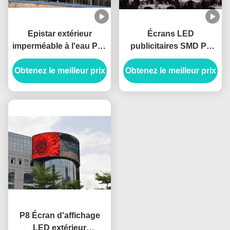
Epistar extérieur
Écrans LED
imperméable à l'eau P10
publicitaires SMD P6
960*960mm Grand
étanches à l'eau
Obtenez le meilleur prix
écran Taille LED
Obtenez le meilleur prix
extérieurs à pleine
Panneaux d'affichage
couleur et à haute
luminosité
P8 Écran d'affichage
LED extérieur