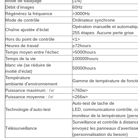
Mode de balayage
(1/4)
Débit d'images
60Hz
Régénérez la fréquence
>3000Hz
Mode de contrôle
Ordinateur synchrone
Opération manuelle et automatiqu
Chaîne ajustée d'éclat
255 étapes. Aucune perte grise
Hors du point de contrôle
<1>
Heures de travail
≥72hours
Temps moyen entre l'échec
>5000hours
Temps de la vie
100000hours
blanc vie (se réduire de
50000hours
moitié d'éclat)
Température
Gamme de température de fonct
ambiante d'environnement
Puissance maximum : /㎡
<760w>
Puissance moyenne : /㎡
<266w>
Auto-test de tache de
Technologie d'auto-test
LED, communications contrôle, c
moniteur de la température (pers
Surveillance et contrôle à distanc
Télésurveillance
envoyez les panneaux d'avertiss
(personnalisation du besoin)