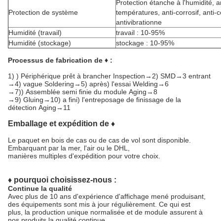
Protection étanche à l'humidité, 
Protection de système
températures, anti-corrosif, anti-
antivibrationne
Humidité (travail)
travail : 10-95%
Humidité (stockage)
stockage : 10-95%
Processus de fabrication de ♦ :
1)
) Périphérique prêt à brancher Inspection→2) SMD→3 entrant
→4) vague Soldering→5) après) l'essai Welding→6
→7)) Assemblée semi finie du module Aging→8
→9) Gluing→10) a fini) l'entreposage de finissage de la
détection Aging→11
Emballage et expédition de ♦
Le paquet en bois de cas ou de cas de vol sont disponible.
Embarquant par la mer, l'air ou le DHL,
manières multiples d'expédition pour votre choix.
♦ pourquoi choisissez-nous :
Continue la qualité
Avec plus de 10 ans d'expérience d'affichage mené produisant,
des équipements sont mis à jour régulièrement. Ce qui est
plus, la production unique normalisée et de module assurent à
nos produits la qualité continue.