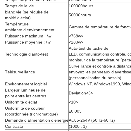
Temps de la vie
100000hours
blanc vie (se réduire de
50000hours
moitié d'éclat)
Température
Gamme de température de fonct
ambiante d'environnement
Puissance maximum : /㎡
<768w>
Puissance moyenne : /㎡
<280w>
Auto-test de tache de
Technologie d'auto-test
LED, communications contrôle, c
moniteur de la température (pers
Surveillance et contrôle à distanc
Télésurveillance
envoyez les panneaux d'avertiss
(personnalisation du besoin)
Environnement logiciel
Windows NT, Windows1999, Win
Largeur lumineuse de
Déviation<3>
point entre les centres
Uniformité d'éclat
<10>
Uniformité de couleur
±0.003
(coordonnée trichromatique)
Demande d'alimentation d'énergie
AC85-264V (50Hz-60Hz)
Contraste
(1000 : 1)