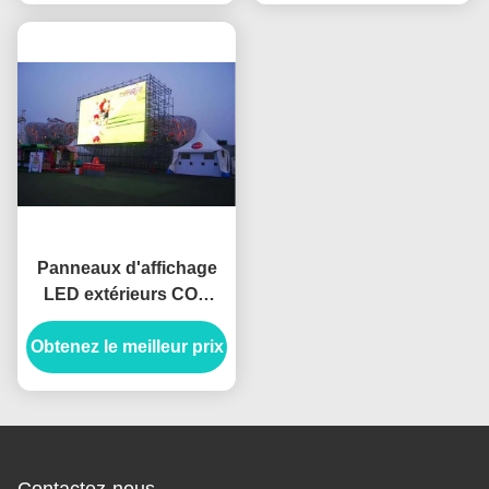
intérieur 4k HD
Panneaux d'affichage
LED extérieurs COB
P2.5 6500 Haute
Obtenez le meilleur prix
luminosité IP65
Nationstar 1920Hz
panneau d'affichage
LED