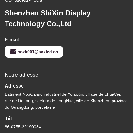
Contactez-nous
Shenzhen ShiXin Display
Technology Co.,Ltd
E-mail
scxk001@scxled.cn
Notre adresse
Adresse
Bâtiment No.A, parc industriel de YongXin, village de ShuiWei,
rue de DaLang, secteur de LongHua, ville de Shenzhen, province
du Guangdong, porcelaine
Tél
86-0755-29190034