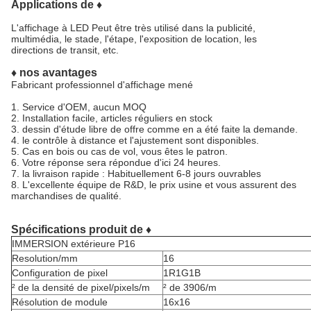
Applications de ♦
L'affichage à LED Peut être très utilisé dans la publicité,
multimédia, le stade, l'étape, l'exposition de location, les
directions de transit, etc.
♦ nos avantages
Fabricant professionnel d'affichage mené
1.
Service d'OEM, aucun MOQ
2.
Installation facile, articles réguliers en stock
3. dessin d'étude libre de offre comme en a été faite la demande.
4. le contrôle à distance et l'ajustement sont disponibles.
5.
Cas en bois ou cas de vol, vous êtes le patron.
6.
Votre réponse sera répondue d'ici 24 heures.
7. la livraison rapide : Habituellement 6-8 jours ouvrables
8.
L'excellente équipe de R&D, le prix usine et vous assurent des
marchandises de qualité.
Spécifications produit de ♦
IMMERSION extérieure P16
Resolution/mm
16
Configuration de pixel
1R1G1B
² de la densité de pixel/pixels/m
² de 3906/m
Résolution de module
16x16