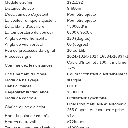
Module size/mm
192x192
Distance de vue
9-650m
L'éclat unique s'ajustent
Peut être ajouté
La couleur unique s'ajustent
Peut être ajouté
Éclat blanc d'équilibre
>8000cd/㎡
La température de couleur
6500K-9500K
Angle de vue horizontal
120 (degrés)
Angle de vue vertical
60 (degrés)
Peu de processus de signal
10 ou 16bit
Processus gris
1024x1024x1024 16834x16834x
Câble d'Internet : 100m, multime
Commandez les distances
2km
Entraînement du mode
Courant constant d'entraînement
Mode de balayage
statique
Débit d'images
60Hz
Régénérez la fréquence
>3000Hz
Mode de contrôle
Ordinateur synchrone
Opération manuelle et automatiqu
Chaîne ajustée d'éclat
255 étapes. Aucune perte grise
Hors du point de contrôle
<1>
Heures de travail
≥72hours
Temps moyen entre l'échec
>5000hours