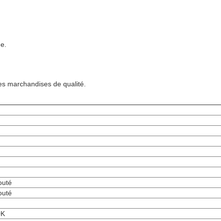
de.
des marchandises de qualité.
outé
outé
0K