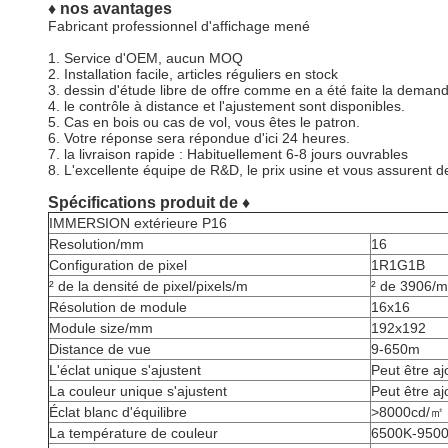
♦ nos avantages
Fabricant professionnel d'affichage mené
1.
Service d'OEM, aucun MOQ
2.
Installation facile, articles réguliers en stock
3. dessin d'étude libre de offre comme en a été faite la deman
4. le contrôle à distance et l'ajustement sont disponibles.
5.
Cas en bois ou cas de vol, vous êtes le patron.
6.
Votre réponse sera répondue d'ici 24 heures.
7. la livraison rapide : Habituellement 6-8 jours ouvrables
8.
L'excellente équipe de R&D, le prix usine et vous assurent 
Spécifications produit de ♦
IMMERSION extérieure P16
Resolution/mm
16
Configuration de pixel
1R1G1B
² de la densité de pixel/pixels/m
² de 3906/m
Résolution de module
16x16
Module size/mm
192x192
Distance de vue
9-650m
L'éclat unique s'ajustent
Peut être aj
La couleur unique s'ajustent
Peut être aj
Éclat blanc d'équilibre
>8000cd/㎡
La température de couleur
6500K-950