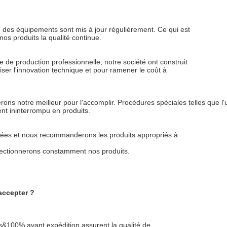
 des équipements sont mis à jour régulièrement. Ce qui est
os produits la qualité continue.
e de production professionnelle, notre société ont construit
iser l'innovation technique et pour ramener le coût à
rons notre meilleur pour l'accomplir. Procédures spéciales telles que l
nt ininterrompu en produits.
luées et nous recommanderons les produits appropriés à
erfectionnerons constamment nos produits.
accepter ?
cess&100% avant expédition assurent la qualité de