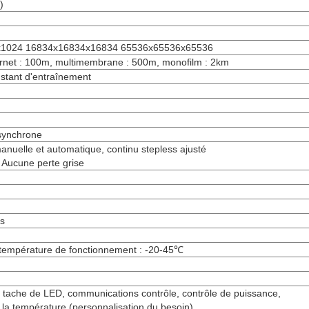
)
x1024 16834x16834x16834 65536x65536x65536
ernet : 100m, multimembrane : 500m, monofilm : 2km
stant d'entraînement
synchrone
anuelle et automatique, continu stepless ajusté
 Aucune perte grise
s
empérature de fonctionnement : -20-45℃
e tache de LED, communications contrôle, contrôle de puissance,
 la température (personnalisation du besoin)