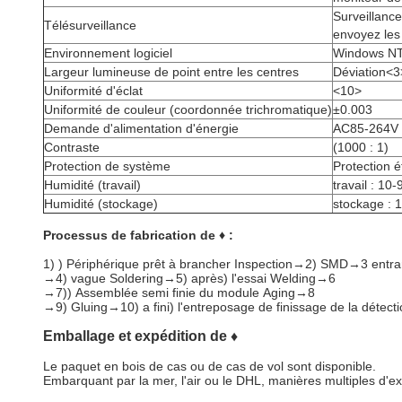
Surveillance
Télésurveillance
envoyez les
Environnement logiciel
Windows NT
Largeur lumineuse de point entre les centres
Déviation<3
Uniformité d'éclat
<10>
Uniformité de couleur (coordonnée trichromatique)
±0.003
Demande d'alimentation d'énergie
AC85-264V 
Contraste
(1000 : 1)
Protection de système
Protection é
Humidité (travail)
travail : 10
Humidité (stockage)
stockage : 
Processus de fabrication de ♦ :
1)
) Périphérique prêt à brancher Inspection→2) SMD→3 entra
→4) vague Soldering→5) après) l'essai Welding→6
→7)) Assemblée semi finie du module Aging→8
→9) Gluing→10) a fini) l'entreposage de finissage de la détec
Emballage et expédition de ♦
Le paquet en bois de cas ou de cas de vol sont disponible.
Embarquant par la mer, l'air ou le DHL, manières multiples d'ex