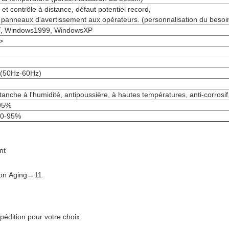
 et contrôle à distance, défaut potentiel record,
 panneaux d'avertissement aux opérateurs. (personnalisation du besoi
, Windows1999, WindowsXP
>
(50Hz-60Hz)
tanche à l'humidité, antipoussière, à hautes températures, anti-corrosif,
-95%
10-95%
nt
tion Aging→11
pédition pour votre choix.