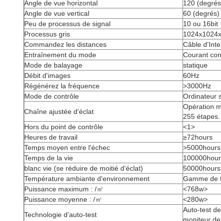
Angle de vue horizontal
120 (degrés
Angle de vue vertical
60 (degrés)
Peu de processus de signal
10 ou 16bit
Processus gris
1024x1024
Commandez les distances
Câble d'Int
Entraînement du mode
Courant con
Mode de balayage
statique
Débit d'images
60Hz
Régénérez la fréquence
>3000Hz
Mode de contrôle
Ordinateur 
Opération m
Chaîne ajustée d'éclat
255 étapes.
Hors du point de contrôle
<1>
Heures de travail
≥72hours
Temps moyen entre l'échec
>5000hours
Temps de la vie
100000hour
blanc vie (se réduire de moitié d'éclat)
50000hours
Température ambiante d'environnement
Gamme de t
Puissance maximum : /㎡
<768w>
Puissance moyenne : /㎡
<280w>
Auto-test d
Technologie d'auto-test
moniteur de