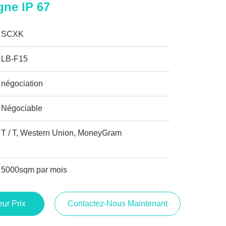
gne IP 67
SCXK
LB-F15
négociation
Négociable
T / T, Western Union, MoneyGram
5000sqm par mois
ur Prix
Contactez-Nous Maintenant