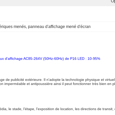
Op
ériques menés
, 
panneau d'affichage mené d'écran
eaux d'affichage AC85-264V (50Hz-60Hz) de P16 LED : 10-95%
hage de publicité extérieure. Il n'adopte la technologie physique et virtue
 imperméable et antipoussière ainsi il peut fonctionner très bien en plui
ia, le stade, l'étape, l'exposition de location, les directions de transit, 