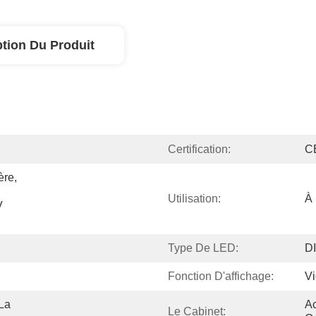
ption Du Produit
Certification:
C
re, 
Utilisation:
À 
 
Type De LED:
D
Fonction D'affichage:
V
La 
Ac
Le Cabinet: