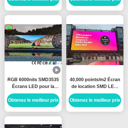
320x160mm pleine
aluminium
couleur
RGB 6000nits SMD3535
40,000 points/m2 Écran
Écrans LED pour la
de location SMD LED,
publicité extérieure
utilisation intérieure des
Obtenez le meilleur prix
Écrans LED pour la
Obtenez le meilleur prix
armoires en fer et en
publicité commerciale
acier