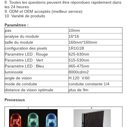
8. Toutes les questions peuvent être répondues rapidement dans
les 24 heures.
9. ODM et OEM acceptés (meilleur service)
10. Variété de produits
Paramètres :
pas
10mm
analyse du module
16*16
taille du module
160mm*160mm
configuration des pixels
1R1G1B
Paramètre LED : Rouge
625-630nm
Paramètre LED : Vert
515-530nm
Paramètre LED : Bleu
465-475nm
luminosité
8000cd/m2
angle de vision
H:120 V:60
mode de conduite
conduite constante 1/4
distance de vision optimale
plus de 9m
Processus