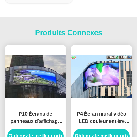
Produits Connexes
P10 Écrans de
P4 Écran mural vidéo
panneaux d'affichage
LED couleur entière
extérieurs LED SMD
intérieur 4 mm SMD2121
Obtenez le meilleur prix
imperméables à l'eau
Obtenez le meilleur prix
IP43 Armoire en