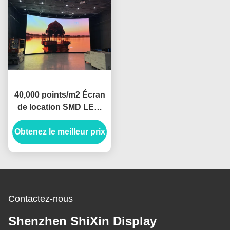
40,000 points/m2 Écran
de location SMD LED,
utilisation intérieure des
Obtenez le meilleur prix
armoires en fer et en
acier
Contactez-nous
Shenzhen ShiXin Display