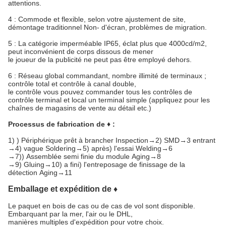
attentions.
4 : Commode et flexible, selon votre ajustement de site,
démontage traditionnel Non- d'écran, problèmes de migration.
5 : La catégorie imperméable IP65, éclat plus que 4000cd/m2,
peut inconvénient de corps dissous de mener
le joueur de la publicité ne peut pas être employé dehors.
6 : Réseau global commandant, nombre illimité de terminaux ;
contrôle total et contrôle à canal double,
le contrôle vous pouvez commander tous les contrôles de
contrôle terminal et local un terminal simple (appliquez pour les
chaînes de magasins de vente au détail etc.)
Processus de fabrication de ♦ :
1)
) Périphérique prêt à brancher Inspection→2) SMD→3 entrant
→4) vague Soldering→5) après) l'essai Welding→6
→7)) Assemblée semi finie du module Aging→8
→9) Gluing→10) a fini) l'entreposage de finissage de la
détection Aging→11
Emballage et expédition de ♦
Le paquet en bois de cas ou de cas de vol sont disponible.
Embarquant par la mer, l'air ou le DHL,
manières multiples d'expédition pour votre choix.