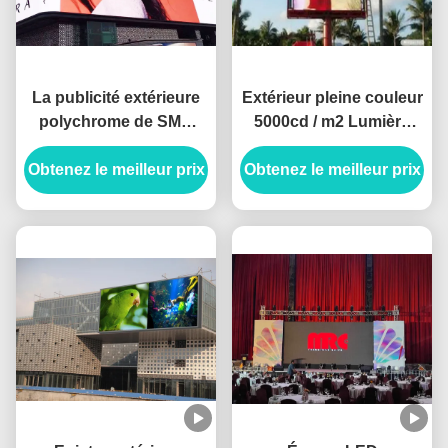
La publicité extérieure
Extérieur pleine couleur
polychrome de SMD
5000cd / m2 Lumière
P10 a mené la haute
960*960mm Cabinet
Obtenez le meilleur prix
résolution
Obtenez le meilleur prix
Taille P8 Panneau
320mm*160mm de
publicitaire LED
module d'affichage