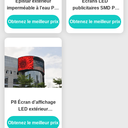
Epistar extérieur
Écrans LED
imperméable à l'eau P10
publicitaires SMD P6
960*960mm Grand
étanches à l'eau
Obtenez le meilleur prix
écran Taille LED
Obtenez le meilleur prix
extérieurs à pleine
Panneaux d'affichage
couleur et à haute
luminosité
P8 Écran d'affichage
LED extérieur
imperméable à l'eau
Obtenez le meilleur prix
monté sur mur courbe