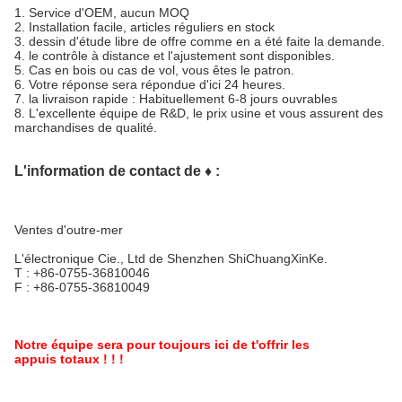
1.
Service d'OEM, aucun MOQ
2.
Installation facile, articles réguliers en stock
3. dessin d'étude libre de offre comme en a été faite la demande.
4. le contrôle à distance et l'ajustement sont disponibles.
5.
Cas en bois ou cas de vol, vous êtes le patron.
6.
Votre réponse sera répondue d'ici 24 heures.
7. la livraison rapide : Habituellement 6-8 jours ouvrables
8.
L'excellente équipe de R&D, le prix usine et vous assurent des
marchandises de qualité.
L'information de contact de ♦ :
Ventes d'outre-mer
L'électronique Cie., Ltd de Shenzhen ShiChuangXinKe.
T : +86-0755-36810046
F : +86-0755-36810049
Notre équipe sera pour toujours ici de t'offrir les
appuis totaux ! ! !