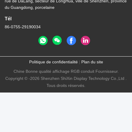
rue de DaLang, secteur de LongHua, ville de Shenzhen, province
du Guangdong, porcelaine
Tél
86-0755-29190034
Politique de confidentialité
|
Plan du site
Chine Bonne qualité affichage RGB conduit Fournisseur.
Copyright © -2026 Shenzhen ShiXin Display Technology Co.,Ltd .
Tous droits réservés.