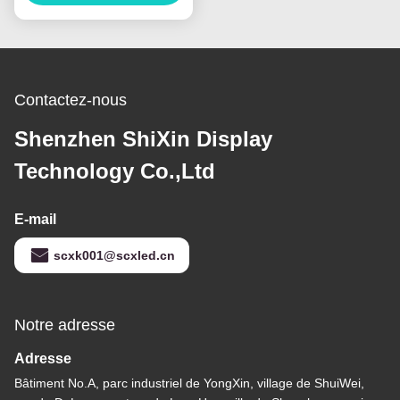
vidéo flexible publicité
Contactez-nous
Shenzhen ShiXin Display
Technology Co.,Ltd
E-mail
scxk001@scxled.cn
Notre adresse
Adresse
Bâtiment No.A, parc industriel de YongXin, village de ShuiWei,