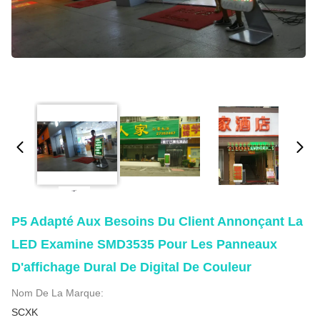
P5 Adapté Aux Besoins Du Client Annonçant La
LED Examine SMD3535 Pour Les Panneaux
D'affichage Dural De Digital De Couleur
Nom De La Marque:
SCXK