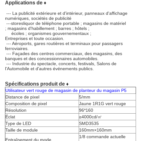
Applications de ♦
--- La publicité extérieure et d'intérieur, panneaux d'affichage
numériques, sociétés de publicité
---storesliquor de téléphone portable ; magasins de matériel
; magasins d'habillement ; barres ; hôtels ;
écoles ; organismes gouvernementaux ;
Entreprises et toute occasion.
--- Aéroports, gares routières et terminaux pour passagers
ferroviaires.
--- Façades des centres commerciaux, des magasins, des
banques et des concessionnaires automobiles.
--- Industrie du spectacle, concerts, festivals, Salons de
l'Automobile et d'autres événements publics.
Spécifications produit de ♦
Utilisateur vert rouge de magasin de planteur du magasin P5
Distance de pixel
5/mm
Composition de pixel
Jaune 1R1G vert rouge
Résolution
96*160
Éclat
≥4000cd/㎡
Type de LED
SMD3535
Taille de module
160mm×160mm
1/8 commande actuelle
Entraînement du mode