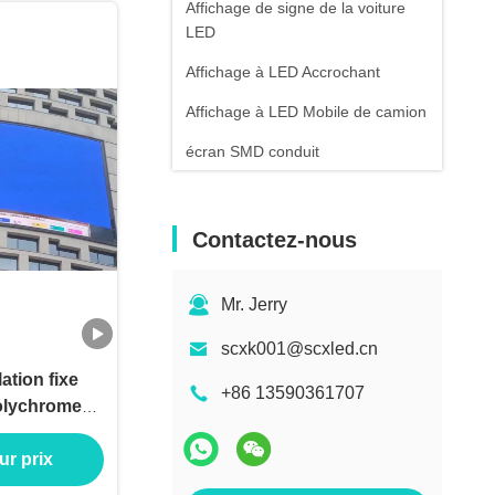
Affichage de signe de la voiture
LED
Affichage à LED Accrochant
Affichage à LED Mobile de camion
écran SMD conduit
conduit piste de danse
Affichage d'affiche de LED
Contactez-nous
Affichage mené fixe
Mr. Jerry
Écran de la sphère LED
scxk001@scxled.cn
ation fixe
+86 13590361707
olychrome
 armoire
ur prix
aux de
e 3840hz