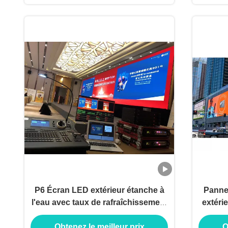
P6 Écran LED extérieur étanche à
Panne
l'eau avec taux de rafraîchissement
extéri
de 3840 Hz et luminosité 6000
besoins
Obtenez le meilleur prix
O