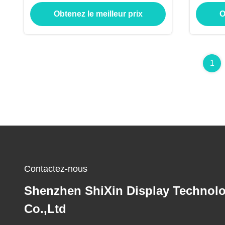
et luminosité 6500
500
Obtenez le meilleur prix
O
r
1
Contactez-nous
Shenzhen ShiXin Display Technol
Co.,Ltd