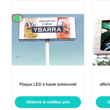
Plaque LED à haute luminosité
affic
Obtenez le meilleur prix
O