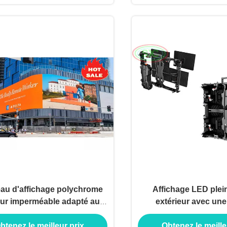
au d'affichage polychrome
Affichage LED plei
eur imperméable adapté aux
extérieur avec une
 du client d'affichage à LED
scientifique de la p
btenez le meilleur prix
Obtenez le meille
moderne et un contrôl