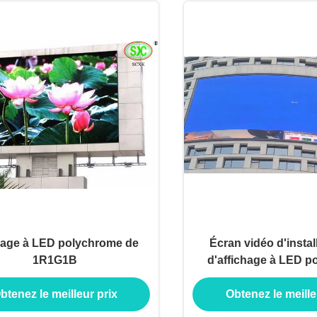
hage à LED polychrome de
Écran vidéo d'install
1R1G1B
d'affichage à LED p
extérieur P5 avec
btenez le meilleur prix
Obtenez le meille
960x960mm et t
rafraîchissement d