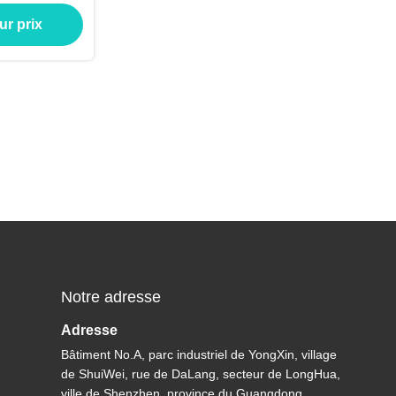
00*1000mm
ur prix
 taux de
ent
Notre adresse
Adresse
Bâtiment No.A, parc industriel de YongXin, village
de ShuiWei, rue de DaLang, secteur de LongHua,
ville de Shenzhen, province du Guangdong,