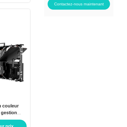
Contactez-nous maintenant
n couleur
 gestion
roduction
ur prix
e rigoureux