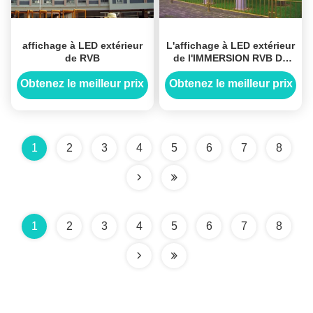
affichage à LED extérieur
L'affichage à LED extérieur
de RVB
de l'IMMERSION RVB Du
pixel 16mm, grand IP65
imperméabilisent le
Obtenez le meilleur prix
Obtenez le meilleur prix
panneau de panneau de
LED
1
2
3
4
5
6
7
8
1
2
3
4
5
6
7
8