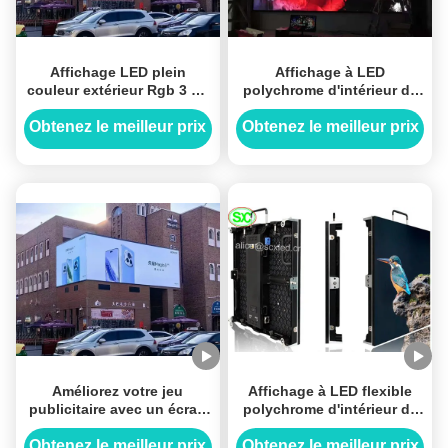
Affichage LED plein
Affichage à LED
couleur extérieur Rgb 3 en
polychrome d'intérieur de
1 configuration de pixels
P4 RVB RVB 3 dans 1 avec
SMD2121 Encapsulation
l'alimentation d'énergie de
Obtenez le meilleur prix
Obtenez le meilleur prix
pour les solutions
Meanwell
publicitaires extérieures
Améliorez votre jeu
Affichage à LED flexible
publicitaire avec un écran
polychrome d'intérieur de
LED plein couleur extérieur
P4 RVB 3 dans 1 avec
RGB 3 en 1 configuration
SMD2121, écran de TV
Obtenez le meilleur prix
Obtenez le meilleur prix