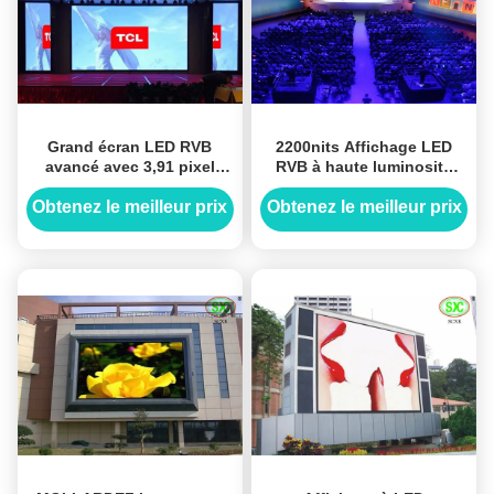
Grand écran LED RVB
2200nits Affichage LED
avancé avec 3,91 pixel
RVB à haute luminosité
pitch, écran LED coloré
1/16 Plaque d'acier revêtue
plein écran LED en plein
scannée
Obtenez le meilleur prix
Obtenez le meilleur prix
air