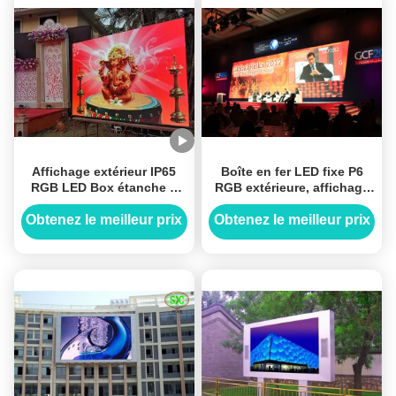
Affichage extérieur IP65
Boîte en fer LED fixe P6
RGB LED Box étanche à
RGB extérieure, affichage
l'eau P5 Epistar Chip
LED plein couleur pour la
Publicité Garantie de 3 ans
publicité commerciale
Obtenez le meilleur prix
Obtenez le meilleur prix