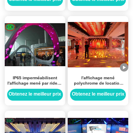
de pixels SMD2121
Encapsulation LED
IP65 imperméabilisent
l'affichage mené
l'affichage mené par rideau
polychrome de location
incurvé RVB pour la
imperméable extérieur de
décoration extérieure de
p5 640x640mm, RVB a
Obtenez le meilleur prix
Obtenez le meilleur prix
mur
mené l'écran P6 de rideau
en étape