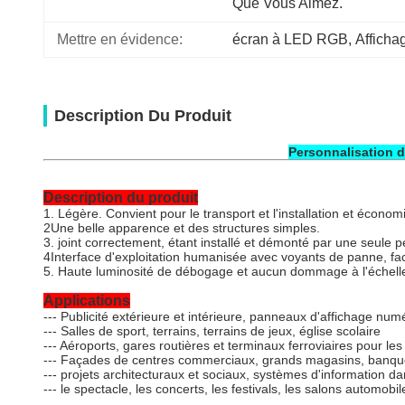
Que Vous Aimez.
Mettre en évidence:
écran à LED RGB
, 
Afficha
Description Du Produit
Personnalisation de
Description du produit
1. Légère. Convient pour le transport et l'installation et écono
2Une belle apparence et des structures simples.
3. joint correctement, étant installé et démonté par une seule p
4Interface d'exploitation humanisée avec voyants de panne, faci
5. Haute luminosité de débogage et aucun dommage à l'échelle
Applications
--- Publicité extérieure et intérieure, panneaux d'affichage num
--- Salles de sport, terrains, terrains de jeux, église scolaire
--- Aéroports, gares routières et terminaux ferroviaires pour le
--- Façades de centres commerciaux, grands magasins, banque
--- projets architecturaux et sociaux, systèmes d'information dan
--- le spectacle, les concerts, les festivals, les salons automob