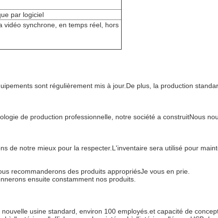
ue par logiciel
e la vidéo synchrone, en temps réel, hors
quipements sont régulièrement mis à jour.
De plus, la production standa
logie de production professionnelle, notre société a construit
Nous nous
ons de notre mieux pour la respecter.
L'inventaire sera utilisé pour mai
 vous recommanderons des produits appropriés
Je vous en prie.
tionnerons ensuite constamment nos produits.
a nouvelle usine standard, environ 100 employés.et capacité de conce