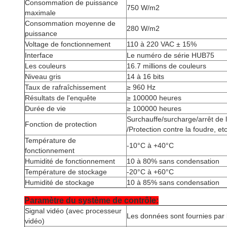
Consommation de puissance
750 W/
m2
maximale
Consommation moyenne de
280 W/
m2
puissance
Voltage de fonctionnement
110 à 220 VAC ± 15%
Interface
Le numéro de série HUB75
Les couleurs
16.7 millions de couleurs
Niveau gris
14 à 16 bits
Taux de rafraîchissement
≥ 960 Hz
Résultats de l'enquête
≥ 100000 heures
Durée de vie
≥ 100000 heures
Surchauffe/surcharge/arrêt de l'
Fonction de protection
/Protection contre la foudre, etc
Température de
-10°C à +40°C
fonctionnement
Humidité de fonctionnement
10 à 80% sans condensation
Température de stockage
-20°C à +60°C
Humidité de stockage
10 à 85% sans condensation
Paramètre du système de contrôle:
Signal vidéo (avec processeur
Les données sont fournies par 
vidéo)