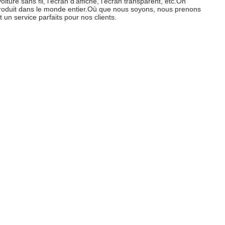
 voiture sans fil, l'écran d'affiche, l'écran transparent, etc.On
produit dans le monde entier.Où que nous soyons, nous prenons
t un service parfaits pour nos clients.