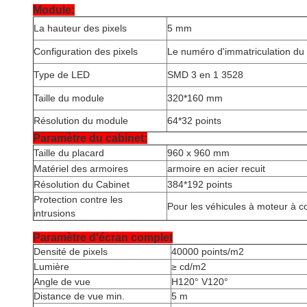
Module:
La hauteur des pixels
5 mm
Configuration des pixels
Le numéro d'immatriculation du 
Type de LED
SMD 3 en 1 3528
Taille du module
320*160 mm
Résolution du module
64*32 points
Paramètre du cabinet:
Taille du placard
960 x 960 mm
Matériel des armoires
armoire en acier recuit
Résolution du Cabinet
384*192 points
Protection contre les
Pour les véhicules à moteur à 
intrusions
Paramètre d'écran complet
Densité de pixels
40000 points/
m2
Lumière
≥ cd/
m2
Angle de vue
H120° V120°
Distance de vue min.
5 m