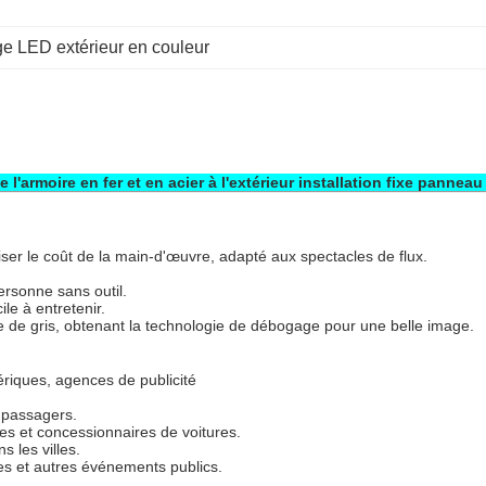
ge LED extérieur en couleur
 l'armoire en fer et en acier à l'extérieur installation fixe pannea
miser le coût de la main-d'œuvre, adapté aux spectacles de flux.
ersonne sans outil.
le à entretenir.
 de gris, obtenant la technologie de débogage pour une belle image.
ériques, agences de publicité
s passagers.
s et concessionnaires de voitures.
s les villes.
iles et autres événements publics.