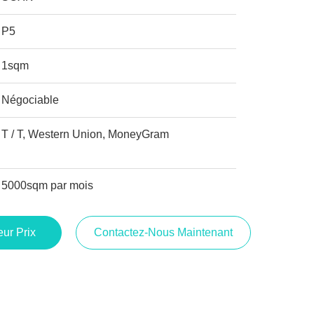
P5
1sqm
Négociable
T / T, Western Union, MoneyGram
5000sqm par mois
ur Prix
Contactez-Nous Maintenant