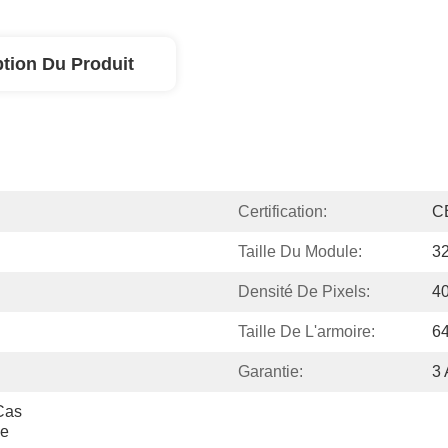
ption Du Produit
Certification:
C
Taille Du Module:
3
Densité De Pixels:
4
Taille De L'armoire:
6
Garantie:
3 
as 
e 