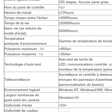
255 étapes. Aucune perte grise
Hors du point de contrôle
<1>
Heures de travail
≥72hours
Temps moyen entre l'échec
>5000hours
Temps de la vie
100000hours
blanc vie (se réduire de
50000hours
moitié d'éclat)
Température
Gamme de température de fonct
ambiante d'environnement
Puissance maximum : /㎡
<950w>
Puissance moyenne : /㎡
<350w>
Auto-test de tache de
Technologie d'auto-test
LED, communications contrôle, c
moniteur de la température (pers
Surveillance et contrôle à distanc
Télésurveillance
envoyez les panneaux d'avertiss
(personnalisation du besoin)
Environnement logiciel
Windows NT, Windows1999, Win
Largeur lumineuse de
Déviation<3>
point entre les centres
Uniformité d'éclat
<10>
Uniformité de couleur