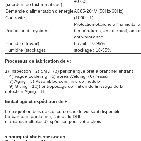
±0.003
(coordonnée trichromatique)
Demande d'alimentation d'énergie
AC85-264V (50Hz-60Hz)
Contraste
(1000 : 1)
Protection étanche à l'humidité, 
Protection de système
températures, anti-corrosif, anti-
antivibrationne
Humidité (travail)
travail : 10-95%
Humidité (stockage)
stockage : 10-95%
Processus de fabrication de ♦ :
1)
Inspection→2) SMD→3) périphérique prêt à brancher entrant
→4) vague Soldering→5) après Welding→6) l'essai
→7) Aging→8) Assemblée semi finie de module
→9) Gluing→10)) entreposage de finition de finissage de la
détection Aging→11
Emballage et expédition de ♦
Le paquet en bois de cas ou de cas de vol sont disponible.
Embarquant par la mer, l'air ou le DHL,
manières multiples d'expédition pour votre choix.
♦ pourquoi choisissez-nous :