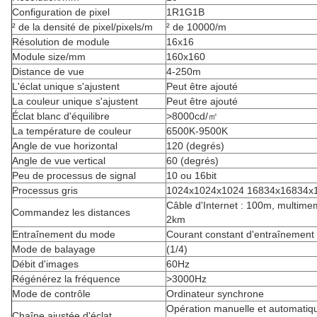
Configuration de pixel
1R1G1B
² de la densité de pixel/pixels/m
² de 10000/m
Résolution de module
16x16
Module size/mm
160x160
Distance de vue
4-250m
L'éclat unique s'ajustent
Peut être ajouté
La couleur unique s'ajustent
Peut être ajouté
Éclat blanc d'équilibre
>8000cd/㎡
La température de couleur
6500K-9500K
Angle de vue horizontal
120 (degrés)
Angle de vue vertical
60 (degrés)
Peu de processus de signal
10 ou 16bit
Processus gris
1024x1024x1024 16834x16834x
Câble d'Internet : 100m, multime
Commandez les distances
2km
Entraînement du mode
Courant constant d'entraînement
Mode de balayage
(1/4)
Débit d'images
60Hz
Régénérez la fréquence
>3000Hz
Mode de contrôle
Ordinateur synchrone
Opération manuelle et automatiqu
Chaîne ajustée d'éclat