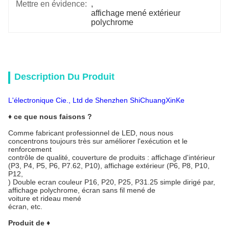
Mettre en évidence:
, 
affichage mené extérieur 
polychrome
Description Du Produit
L'électronique Cie., Ltd de Shenzhen ShiChuangXinKe
♦ ce que nous faisons ?
Comme fabricant professionnel de LED, nous nous
concentrons toujours très sur améliorer l'exécution et le
renforcement
contrôle de qualité, couverture de produits : affichage d'intérieur
(P3, P4, P5, P6, P7.62, P10), affichage extérieur (P6, P8, P10,
P12,
) Double ecran couleur P16, P20, P25, P31.25 simple dirigé par,
affichage polychrome, écran sans fil mené de
voiture et rideau mené
écran, etc.
Produit de ♦