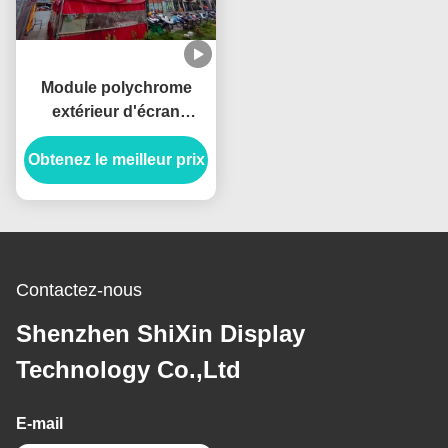
Module polychrome
extérieur d'écran
d'affichage à LED
d'IP65 IP67 P6 SMD2727
Obtenez le meilleur prix
RVB 32x32
Contactez-nous
Shenzhen ShiXin Display
Technology Co.,Ltd
E-mail