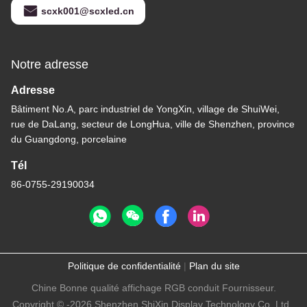
scxk001@scxled.cn
Notre adresse
Adresse
Bâtiment No.A, parc industriel de YongXin, village de ShuiWei,
rue de DaLang, secteur de LongHua, ville de Shenzhen, province
du Guangdong, porcelaine
Tél
86-0755-29190034
Politique de confidentialité
|
Plan du site
Chine Bonne qualité affichage RGB conduit Fournisseur.
Copyright © -2026 Shenzhen ShiXin Display Technology Co.,Ltd .