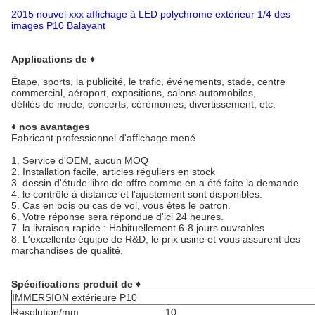
2015 nouvel xxx affichage à LED polychrome extérieur 1/4 des
images P10 Balayant
Applications de ♦
Étape, sports, la publicité, le trafic, événements, stade, centre
commercial, aéroport, expositions, salons automobiles,
défilés de mode, concerts, cérémonies, divertissement, etc.
♦ nos avantages
Fabricant professionnel d'affichage mené
1.
Service d'OEM, aucun MOQ
2.
Installation facile, articles réguliers en stock
3. dessin d'étude libre de offre comme en a été faite la demande.
4. le contrôle à distance et l'ajustement sont disponibles.
5.
Cas en bois ou cas de vol, vous êtes le patron.
6.
Votre réponse sera répondue d'ici 24 heures.
7. la livraison rapide : Habituellement 6-8 jours ouvrables
8.
L'excellente équipe de R&D, le prix usine et vous assurent des
marchandises de qualité.
Spécifications produit de ♦
IMMERSION extérieure P10
Resolution/mm
10