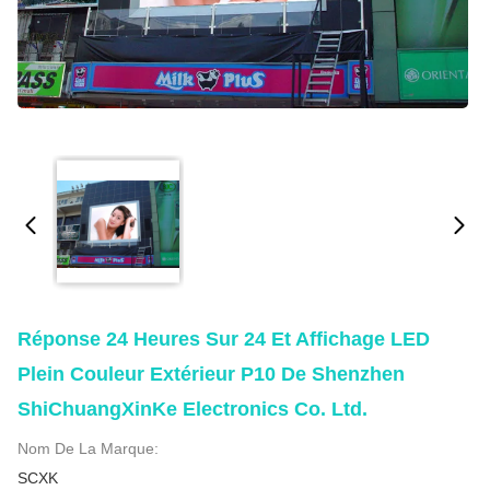
Réponse 24 Heures Sur 24 Et Affichage LED
Plein Couleur Extérieur P10 De Shenzhen
ShiChuangXinKe Electronics Co. Ltd.
Nom De La Marque:
SCXK