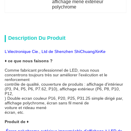
affichage mené extérieur 
polychrome
Description Du Produit
L'électronique Cie., Ltd de Shenzhen ShiChuangXinKe
♦ ce que nous faisons ?
Comme fabricant professionnel de LED, nous nous
concentrons toujours très sur améliorer l'exécution et le
renforcement
contrôle de qualité, couverture de produits : affichage d'intérieur
(P3, P4, P5, P6, P7.62, P10), affichage extérieur (P6, P8, P10,
P12,
) Double ecran couleur P16, P20, P25, P31.25 simple dirigé par,
affichage polychrome, écran sans fil mené de
voiture et rideau mené
écran, etc.
Produit de ♦