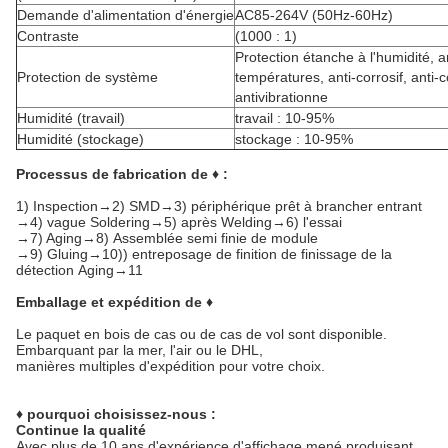
Demande d'alimentation d'énergie
AC85-264V (50Hz-60Hz)
Contraste
(1000 : 1)
Protection étanche à l'humidité, 
Protection de système
températures, anti-corrosif, anti-
antivibrationne
Humidité (travail)
travail : 10-95%
Humidité (stockage)
stockage : 10-95%
Processus de fabrication de ♦ :
1)
Inspection→2) SMD→3) périphérique prêt à brancher entrant
→4) vague Soldering→5) après Welding→6) l'essai
→7) Aging→8) Assemblée semi finie de module
→9) Gluing→10)) entreposage de finition de finissage de la
détection Aging→11
Emballage et expédition de ♦
Le paquet en bois de cas ou de cas de vol sont disponible.
Embarquant par la mer, l'air ou le DHL,
manières multiples d'expédition pour votre choix.
♦ pourquoi choisissez-nous :
Continue la qualité
Avec plus de 10 ans d'expérience d'affichage mené produisant,