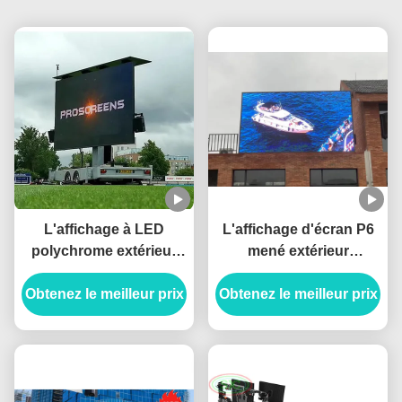
L'affichage à LED
L'affichage d'écran P6
polychrome extérieur
mené extérieur
de P5 160*320mm a fixé
imperméable avec
Obtenez le meilleur prix
l'écran visuel
Obtenez le meilleur prix
1920hz la vitesse de
d'installation
régénération