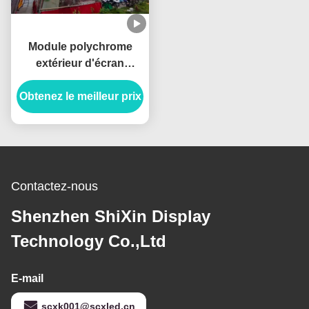
Module polychrome
extérieur d'écran
d'affichage à LED
d'IP65 IP67 P6 SMD2727
Obtenez le meilleur prix
RVB 32x32
Contactez-nous
Shenzhen ShiXin Display
Technology Co.,Ltd
E-mail
scxk001@scxled.cn