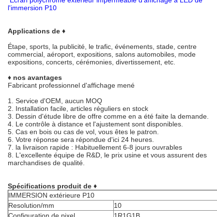
Écran polychrome extérieur imperméable d'affichage à LED de
l'immersion P10
Applications de ♦
Étape, sports, la publicité, le trafic, événements, stade, centre
commercial, aéroport, expositions, salons automobiles, mode
expositions, concerts, cérémonies, divertissement, etc.
♦ nos avantages
Fabricant professionnel d'affichage mené
1.
Service d'OEM, aucun MOQ
2.
Installation facile, articles réguliers en stock
3.
Dessin d'étude libre de offre comme en a été faite la demande.
4.
Le contrôle à distance et l'ajustement sont disponibles.
5.
Cas en bois ou cas de vol, vous êtes le patron.
6.
Votre réponse sera répondue d'ici 24 heures.
7. la livraison rapide : Habituellement 6-8 jours ouvrables
8.
L'excellente équipe de R&D, le prix usine et vous assurent des
marchandises de qualité.
Spécifications produit de ♦
IMMERSION extérieure P10
Resolution/mm
10
Configuration de pixel
1R1G1B