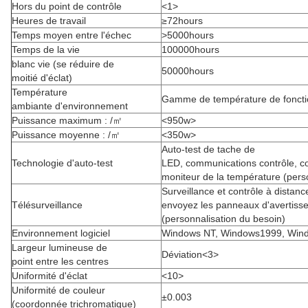
Hors du point de contrôle
<1>
Heures de travail
≥72hours
Temps moyen entre l'échec
>5000hours
Temps de la vie
100000hours
blanc vie (se réduire de
50000hours
moitié d'éclat)
Température
Gamme de température de fonct
ambiante d'environnement
Puissance maximum : /㎡
<950w>
Puissance moyenne : /㎡
<350w>
Auto-test de tache de
Technologie d'auto-test
LED, communications contrôle, c
moniteur de la température (pers
Surveillance et contrôle à distanc
Télésurveillance
envoyez les panneaux d'avertiss
(personnalisation du besoin)
Environnement logiciel
Windows NT, Windows1999, Win
Largeur lumineuse de
Déviation<3>
point entre les centres
Uniformité d'éclat
<10>
Uniformité de couleur
±0.003
(coordonnée trichromatique)