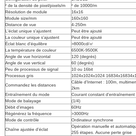
² de la densité de pixel/pixels/m
² de 10000/m
Résolution de module
16x16
Module size/mm
160x160
Distance de vue
4-250m
L'éclat unique s'ajustent
Peut être ajouté
La couleur unique s'ajustent
Peut être ajouté
Éclat blanc d'équilibre
>8000cd/㎡
La température de couleur
6500K-9500K
Angle de vue horizontal
120 (degrés)
Angle de vue vertical
60 (degrés)
Peu de processus de signal
10 ou 16bit
Processus gris
1024x1024x1024 16834x16834x
Câble d'Internet : 100m, multime
Commandez les distances
2km
Entraînement du mode
Courant constant d'entraînement
Mode de balayage
(1/4)
Débit d'images
60Hz
Régénérez la fréquence
>3000Hz
Mode de contrôle
Ordinateur synchrone
Opération manuelle et automatiqu
Chaîne ajustée d'éclat
255 étapes. Aucune perte grise