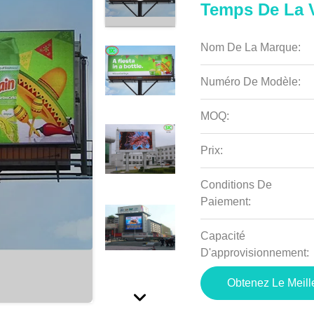
Temps De La 
Nom De La Marque:
Numéro De Modèle:
MOQ:
Prix:
Conditions De
Paiement:
Capacité
D'approvisionnement:
Obtenez Le Meille