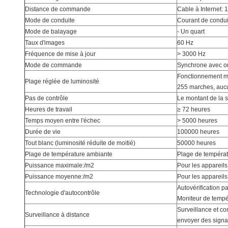
Distance de commande
Cable à Internet:
Mode de conduite
Courant de condui
Mode de balayage
- Un quart
Taux d'images
60 Hz
Fréquence de mise à jour
> 3000 Hz
Mode de commande
Synchrone avec or
Fonctionnement ma
Plage réglée de luminosité
255 marches, aucu
Pas de contrôle
Le montant de la 
Heures de travail
≥ 72 heures
Temps moyen entre l'échec
> 5000 heures
Durée de vie
100000 heures
Tout blanc (luminosité réduite de moitié)
50000 heures
Plage de température ambiante
Plage de températ
Puissance maximale:/m2
Pour les apparei
Puissance moyenne:/m2
Pour les appareils
Autovérification pa
Technologie d'autocontrôle
Moniteur de tempé
Surveillance et co
Surveillance à distance
envoyer des signa