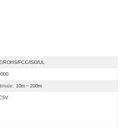
E/ROHS/FCC/ISO/UL
0000
timale:
10m ~ 200m
C5V