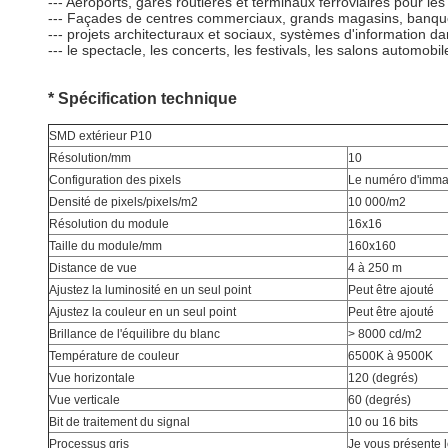
--- Aéroports, gares routières et terminaux ferroviaires pour le
--- Façades de centres commerciaux, grands magasins, banque
--- projets architecturaux et sociaux, systèmes d'information dan
--- le spectacle, les concerts, les festivals, les salons automob
* Spécification technique
SMD extérieur P10
Résolution/mm
10
Configuration des pixels
Le numéro d'immat
Densité de pixels/pixels/m2
10 000/m2
Résolution du module
16x16
Taille du module/mm
160x160
Distance de vue
4 à 250 m
Ajustez la luminosité en un seul point
Peut être ajouté
Ajustez la couleur en un seul point
Peut être ajouté
Brillance de l'équilibre du blanc
> 8000 cd/m2
Température de couleur
6500K à 9500K
Vue horizontale
120 (degrés)
Vue verticale
60 (degrés)
Bit de traitement du signal
10 ou 16 bits
Processus gris
Je vous présente l