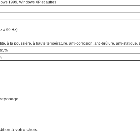
ows 1999, Windows XP et autres
z à 60 Hz)
e
ité, à la poussière, à haute température, anti-corrosion, anti-brûlure, anti-statique, 
à 95%
5%
treposage
tion à votre choix.