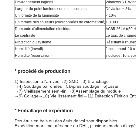
Environnement logiciel
Windows NT, Wind
Largeur du point lumineux entre les centres
Déviation < 3%
Uniformité de la luminosité
< 10%
Uniformité des couleurs (coordonnées de chromaticité)
± 0.003
Demande d'alimentation électrique
AC85-264V ((50 H
Le contraste
Le taux de chang
Protection du système
Résistant à l'humid
Humidité (travail)
fonctionnant: 10 
Humidité (réservation)
stockage: 10 à 9
* procédé de production
1) Inspection à l'arrivée→2) SMD→3) Branchage
→4) Soudage par ondes→5)Après soudage→6)Essai
→7) Vieillissement semi-fini→8)Assemblage du module
→9) Collage→10) Vieillissement fini→11) Détection Finition En
* Emballage et expédition
Des étuis en bois ou des étuis de vol sont disponibles.
Expédition maritime, aérienne ou DHL, plusieurs modes d'expédi